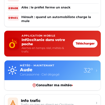
Alès : le préfet ferme un snack
09h08
Hérault : quand un automobiliste charge la
09h01
mule
APPLICATION MOBILE
InfOccitanie dans votre
poche
Télécharger
Alertes en temps réel, météo &
trafic
MÉTÉO · MAINTENANT
32°
Aude
›
Carcassonne · Ciel dégagé
Consulter ma météo
›
Info trafic
›
Trafic routier en direct en Occitanie