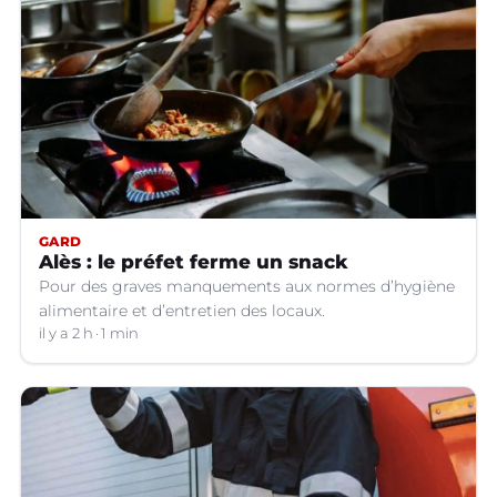
GARD
Alès : le préfet ferme un snack
Pour des graves manquements aux normes d’hygiène
alimentaire et d’entretien des locaux.
il y a 2 h
1 min