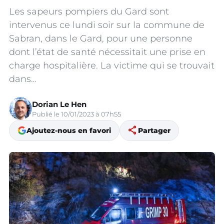
Les sapeurs pompiers du Gard sont
intervenus ce lundi soir sur la commune de
Sabran, dans le Gard, pour une personne
dont l’état de santé nécessitait une prise en
charge hospitalière. La victime qui se trouvait
dans…
Dorian Le Hen
Publié le 10/01/2023 à 07h55
share
Ajoutez-nous en favori
Partager