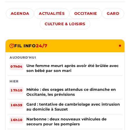
AGENDA
ACTUALITÉS
OCCITANIE
GARD
CULTURE & LOISIRS
FIL INFO
24/7
AUJOURD'HUI
Une femme meurt après avoir été brûlée avec
07h04
son bébé par son mari
HIER
Météo : des orages attendus ce dimanche en
17h10
Occitanie, les prévisions
Gard : tentative de cambriolage avec intrusion
16h39
au domicile à Sauzet
Narbonne : deux nouveaux véhicules de
16h10
secours pour les pompiers