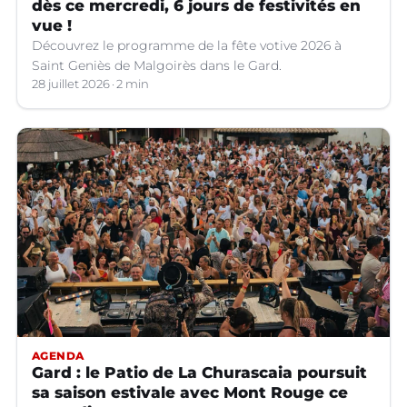
dès ce mercredi, 6 jours de festivités en
vue !
Découvrez le programme de la fête votive 2026 à
Saint Geniès de Malgoirès dans le Gard.
28 juillet 2026
2 min
AGENDA
Gard : le Patio de La Churascaia poursuit
sa saison estivale avec Mont Rouge ce