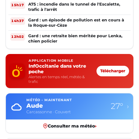
A75 : incendie dans le tunnel de l'Escalette,
15h17
trafic à l'arrêt
Gard : un épisode de pollution est en cours à
14h37
la Roque-sur-Cèze
Gard : une retraite bien méritée pour Lenka,
12h02
chien policier
APPLICATION MOBILE
InfOccitanie dans votre
poche
Télécharger
Alertes en temps réel, météo &
trafic
MÉTÉO · MAINTENANT
27°
Aude
›
Carcassonne · Couvert
Consulter ma météo
›