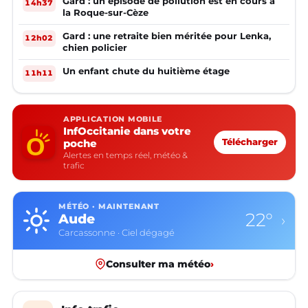
Gard : un épisode de pollution est en cours à
14h37
la Roque-sur-Cèze
Gard : une retraite bien méritée pour Lenka,
12h02
chien policier
Un enfant chute du huitième étage
11h11
APPLICATION MOBILE
InfOccitanie dans votre
poche
Télécharger
Alertes en temps réel, météo &
trafic
MÉTÉO · MAINTENANT
22°
Aude
›
Carcassonne · Ciel dégagé
Consulter ma météo
›