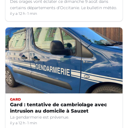
Des orages vont éclater ce dimanche 9 août dans
certains départements d’Occitanie. Le bulletin météo.
il y a 12 h
1 min
GARD
Gard : tentative de cambriolage avec
intrusion au domicile à Sauzet
La gendarmerie est prévenue.
il y a 12 h
1 min