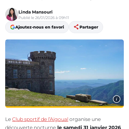
Linda Mansouri
Publié le 26/01/2026 à 09h11
share
Ajoutez-nous en favori
Partager
i
Le
Club sportif de l’Aigoual
organise une
découverte nocturne
le samedi 31 janvier 2026
.