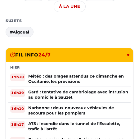
À LA UNE
SUJETS
#Aigoual
FIL INFO
24/7
HIER
Météo : des orages attendus ce dimanche en
17h10
Occitanie, les prévisions
Gard : tentative de cambriolage avec intrusion
16h39
au domicile à Sauzet
Narbonne : deux nouveaux véhicules de
16h10
secours pour les pompiers
A75 : incendie dans le tunnel de l'Escalette,
15h17
trafic à l'arrêt