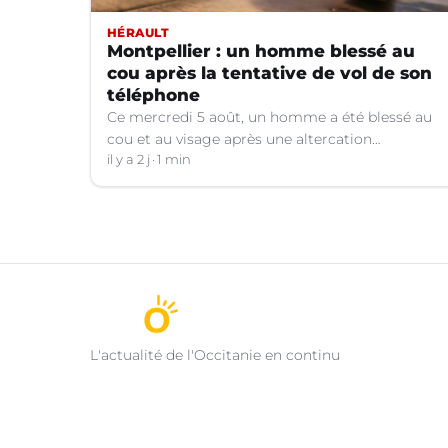
HÉRAULT
Montpellier : un homme blessé au
cou après la tentative de vol de son
téléphone
Ce mercredi 5 août, un homme a été blessé au
cou et au visage après une altercation
concernant un téléphone portable à Montpellier
il y a 2 j
1 min
(Hérault).
L'actualité de l'Occitanie en continu