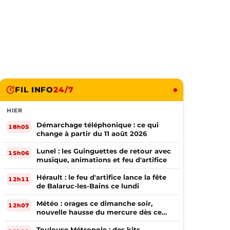
FIL INFO
24/7
HIER
Démarchage téléphonique : ce qui
18h05
change à partir du 11 août 2026
Lunel : les Guinguettes de retour avec
15h06
musique, animations et feu d'artifice
Hérault : le feu d'artifice lance la fête
12h11
de Balaruc-les-Bains ce lundi
Météo : orages ce dimanche soir,
12h07
nouvelle hausse du mercure dès ce
lundi !
Toulouse Métropole : des kits