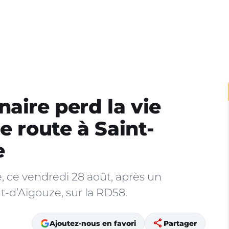
aire perd la vie
e route à Saint-
e
 ce vendredi 28 août, après un
t-d’Aigouze, sur la RD58.
share
Ajoutez-nous en favori
Partager