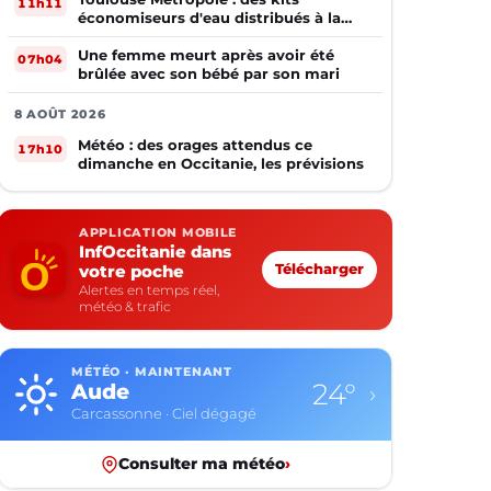
11h11
économiseurs d'eau distribués à la
population
Une femme meurt après avoir été
07h04
brûlée avec son bébé par son mari
8 AOÛT 2026
Météo : des orages attendus ce
17h10
dimanche en Occitanie, les prévisions
APPLICATION MOBILE
InfOccitanie dans
votre poche
Télécharger
Alertes en temps réel,
météo & trafic
MÉTÉO · MAINTENANT
24°
Aude
›
Carcassonne · Ciel dégagé
Consulter ma météo
›