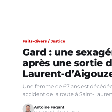
Faits-divers / Justice
Gard : une sexagén
après une sortie d
Laurent-d’Aigouz
Une femme de 67 ans est décédée,
accident de la route à Saint-Lauren
Antoine Fagant
Publié le 29/08/2025 à 18h44