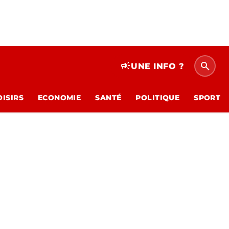
search
campaign
UNE INFO ?
OISIRS
ECONOMIE
SANTÉ
POLITIQUE
SPORT