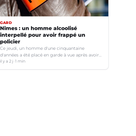
GARD
Nîmes : un homme alcoolisé
interpellé pour avoir frappé un
policier
Ce jeudi, un homme d'une cinquantaine
d'années a été placé en garde à vue après avoir
frappé un policier hors service à Nîmes (Gard).
il y a 2 j
1 min