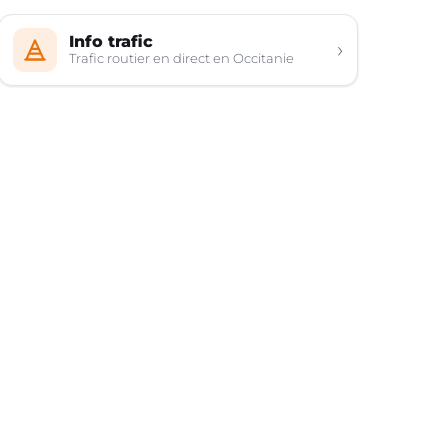
Info trafic
›
Trafic routier en direct en Occitanie