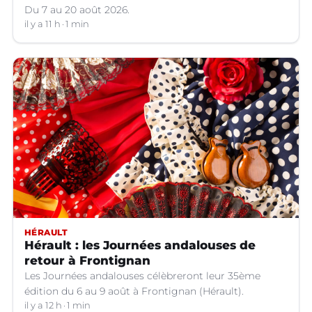
Du 7 au 20 août 2026.
il y a 11 h
1 min
HÉRAULT
Hérault : les Journées andalouses de
retour à Frontignan
Les Journées andalouses célèbreront leur 35ème
édition du 6 au 9 août à Frontignan (Hérault).
il y a 12 h
1 min