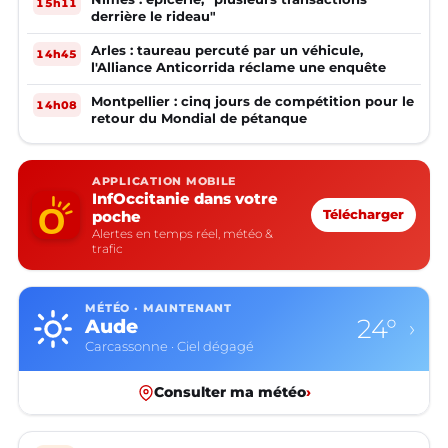
15h11
derrière le rideau"
Arles : taureau percuté par un véhicule,
14h45
l'Alliance Anticorrida réclame une enquête
Montpellier : cinq jours de compétition pour le
14h08
retour du Mondial de pétanque
APPLICATION MOBILE
InfOccitanie dans votre
poche
Télécharger
Alertes en temps réel, météo &
trafic
MÉTÉO · MAINTENANT
24°
Aude
›
Carcassonne · Ciel dégagé
Consulter ma météo
›