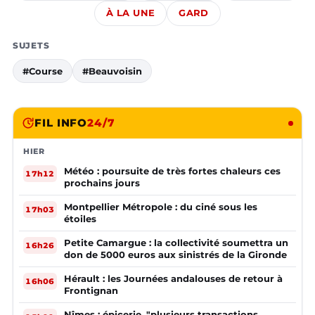
À LA UNE
GARD
SUJETS
#Course
#Beauvoisin
FIL INFO
24/7
HIER
Météo : poursuite de très fortes chaleurs ces
17h12
prochains jours
Montpellier Métropole : du ciné sous les
17h03
étoiles
Petite Camargue : la collectivité soumettra un
16h26
don de 5000 euros aux sinistrés de la Gironde
Hérault : les Journées andalouses de retour à
16h06
Frontignan
Nîmes : épicerie, "plusieurs transactions