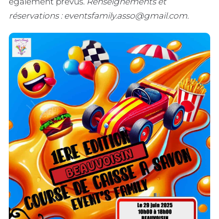
également prévus.
Renseignements et
réservations :
eventsfamily.asso@gmail.com
.