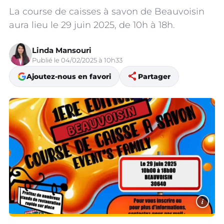
La course de caisses à savon de Beauvoisin
aura lieu le 29 juin 2025, de 10h à 18h.
Linda Mansouri
Publié le 04/02/2025 à 10h33
share
Ajoutez-nous en favori
Partager
i