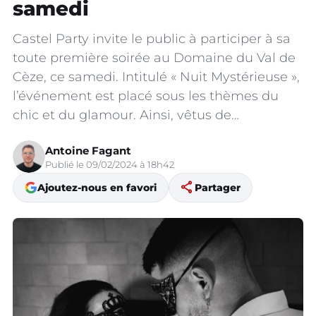
samedi
Castel Party invite le public à participer à sa
toute première soirée au Domaine du Val de
Cèze, ce samedi. Intitulé « Nuit Mystérieuse »,
l’événement est placé sous les thèmes du
chic et du glamour. Ainsi, vêtus de…
Antoine Fagant
Publié le 09/02/2024 à 18h42
share
Ajoutez-nous en favori
Partager