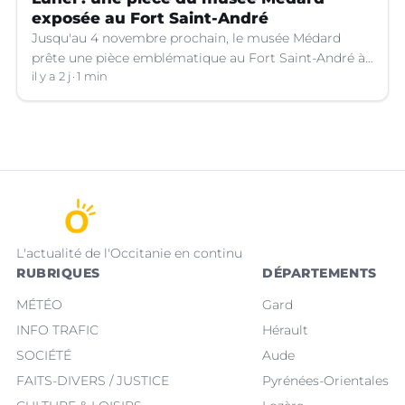
exposée au Fort Saint-André
Jusqu'au 4 novembre prochain, le musée Médard
prête une pièce emblématique au Fort Saint-André à
Villeneuve-lez-Avignon (Gard).
il y a 2 j
1 min
L'actualité de l'Occitanie en continu
RUBRIQUES
DÉPARTEMENTS
MÉTÉO
Gard
INFO TRAFIC
Hérault
SOCIÉTÉ
Aude
FAITS-DIVERS / JUSTICE
Pyrénées-Orientales