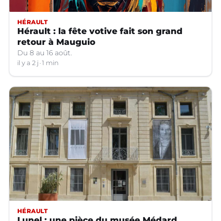
HÉRAULT
Hérault : la fête votive fait son grand
retour à Mauguio
Du 8 au 16 août.
il y a 2 j
1 min
HÉRAULT
Lunel : une pièce du musée Médard