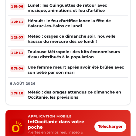
Lunel : les Guinguettes de retour avec
15h06
musique, animations et feu d'artifice
Hérault : le feu d'artifice lance la fête de
12h11
Balaruc-les-Bains ce lundi
Météo : orages ce dimanche soir, nouvelle
12h07
hausse du mercure dès ce lundi !
Toulouse Métropole : des kits économiseurs
11h11
d'eau distribués à la population
Une femme meurt après avoir été brûlée avec
07h04
son bébé par son mari
8 AOÛT 2026
Météo : des orages attendus ce dimanche en
17h10
Occitanie, les prévisions
APPLICATION MOBILE
InfOccitanie dans votre
poche
Télécharger
Alertes en temps réel, météo &