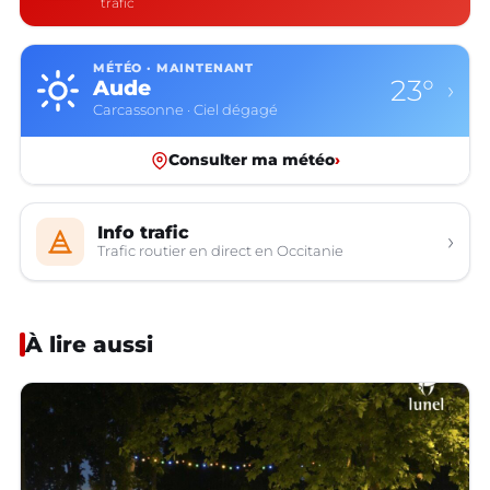
trafic
MÉTÉO · MAINTENANT
23°
Aude
›
Carcassonne · Ciel dégagé
Consulter ma météo
›
Info trafic
›
Trafic routier en direct en Occitanie
À lire aussi