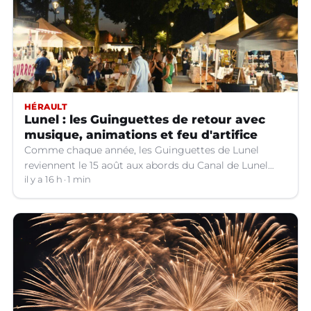
HÉRAULT
Lunel : les Guinguettes de retour avec
musique, animations et feu d'artifice
Comme chaque année, les Guinguettes de Lunel
reviennent le 15 août aux abords du Canal de Lunel
(Hérault).
il y a 16 h
1 min