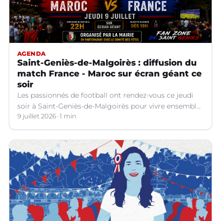
AGENDA
Saint-Geniès-de-Malgoirès : diffusion du
match France - Maroc sur écran géant ce
soir
Les passionnés de football ont rendez-vous ce jeudi
soir à Saint-Geniès-de-Malgoirès pour vivre ensemble
l'un des temps forts de la Coupe du Monde 2026.
9 juillet 2026
1 min