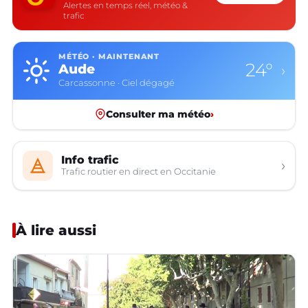
Alertes en temps réel, météo &
trafic
MÉTÉO · MAINTENANT
19°
Aveyron
›
Rodez · Partiellement nuageux
Consulter ma météo
›
Info trafic
›
Trafic routier en direct en Occitanie
À lire aussi