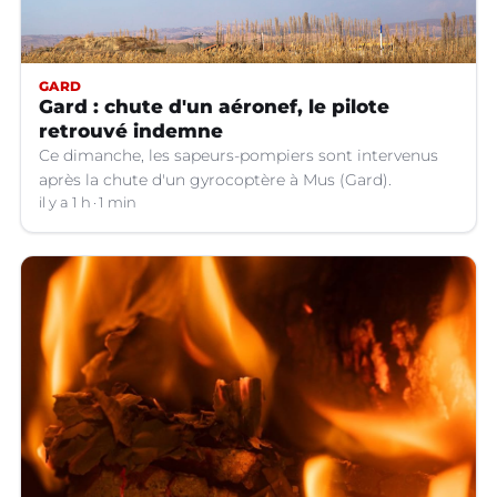
GARD
Gard : chute d'un aéronef, le pilote
retrouvé indemne
Ce dimanche, les sapeurs-pompiers sont intervenus
après la chute d'un gyrocoptère à Mus (Gard).
il y a 1 h
1 min