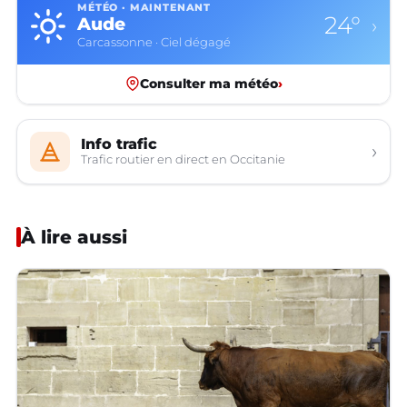
MÉTÉO · MAINTENANT
24°
Aude
›
Carcassonne · Ciel dégagé
Consulter ma météo
›
Info trafic
›
Trafic routier en direct en Occitanie
À lire aussi