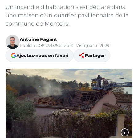
Un incendie d’habitation s’est déclaré dans
une maison d’un quartier pavillonnaire de la
commune de Monteils.
Antoine Fagant
Publié le 08/12/2025 à 12h12 · Mis à jour à 12h29
share
Ajoutez-nous en favori
Partager
i