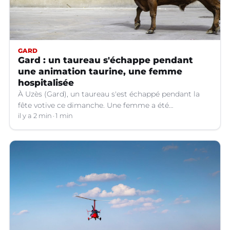
GARD
Gard : un taureau s'échappe pendant
une animation taurine, une femme
hospitalisée
À Uzès (Gard), un taureau s'est échappé pendant la
fête votive ce dimanche. Une femme a été
légèrement blessée et transportée à l'hôpital.
il y a 2 min
1 min