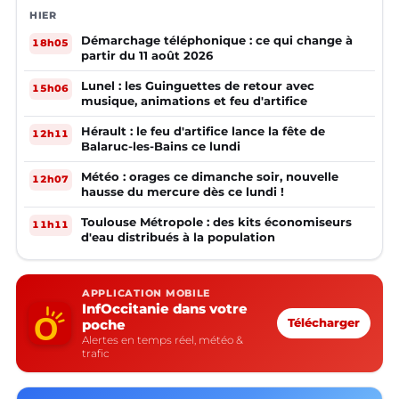
HIER
Démarchage téléphonique : ce qui change à
18h05
partir du 11 août 2026
Lunel : les Guinguettes de retour avec
15h06
musique, animations et feu d'artifice
Hérault : le feu d'artifice lance la fête de
12h11
Balaruc-les-Bains ce lundi
Météo : orages ce dimanche soir, nouvelle
12h07
hausse du mercure dès ce lundi !
Toulouse Métropole : des kits économiseurs
11h11
d'eau distribués à la population
APPLICATION MOBILE
InfOccitanie dans votre
poche
Télécharger
Alertes en temps réel, météo &
trafic