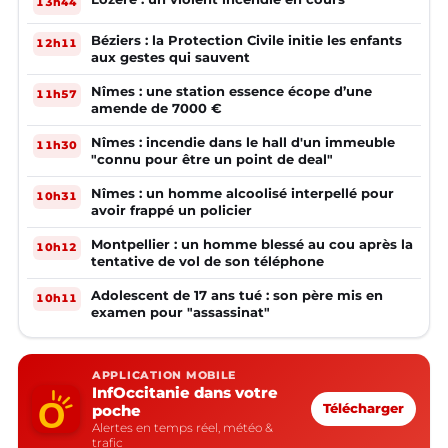
13h44
Béziers : la Protection Civile initie les enfants
12h11
aux gestes qui sauvent
Nîmes : une station essence écope d’une
11h57
amende de 7000 €
Nîmes : incendie dans le hall d'un immeuble
11h30
"connu pour être un point de deal"
Nîmes : un homme alcoolisé interpellé pour
10h31
avoir frappé un policier
Montpellier : un homme blessé au cou après la
10h12
tentative de vol de son téléphone
Adolescent de 17 ans tué : son père mis en
10h11
examen pour "assassinat"
APPLICATION MOBILE
InfOccitanie dans votre
poche
Télécharger
Alertes en temps réel, météo &
trafic