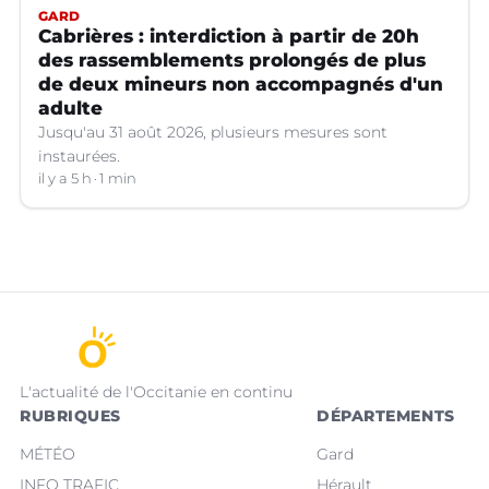
GARD
Cabrières : interdiction à partir de 20h
des rassemblements prolongés de plus
de deux mineurs non accompagnés d'un
adulte
Jusqu'au 31 août 2026, plusieurs mesures sont
instaurées.
il y a 5 h
1 min
L'actualité de l'Occitanie en continu
RUBRIQUES
DÉPARTEMENTS
MÉTÉO
Gard
INFO TRAFIC
Hérault