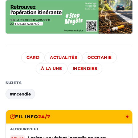
GARD
ACTUALITÉS
OCCITANIE
À LA UNE
INCENDIES
SUJETS
#Incendie
FIL INFO
24/7
AUJOURD'HUI
Lozère : un violent incendie en cours