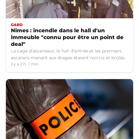
GARD
Nîmes : incendie dans le hall d'un
immeuble "connu pour être un point de
deal"
La cage d’ascenseur, le hall d’entrée et les premiers
escaliers menant aux étages étaient noircis et brûlés.
il y a 2 h
1 min