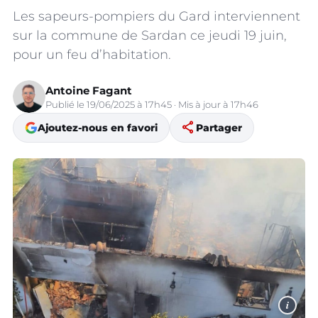
Les sapeurs-pompiers du Gard interviennent
sur la commune de Sardan ce jeudi 19 juin,
pour un feu d’habitation.
Antoine Fagant
Publié le 19/06/2025 à 17h45 · Mis à jour à 17h46
share
Ajoutez-nous en favori
Partager
i