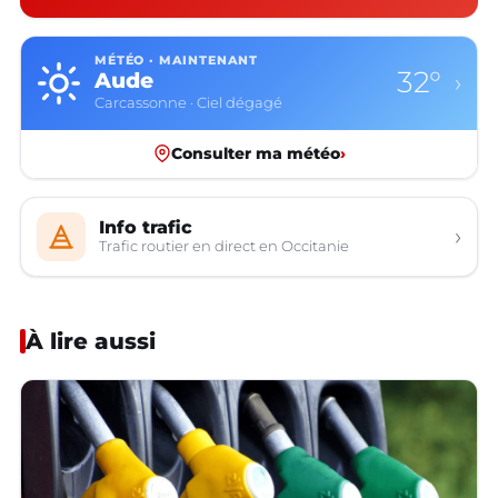
MÉTÉO · MAINTENANT
32°
Aude
›
Carcassonne · Ciel dégagé
Consulter ma météo
›
Info trafic
›
Trafic routier en direct en Occitanie
À lire aussi