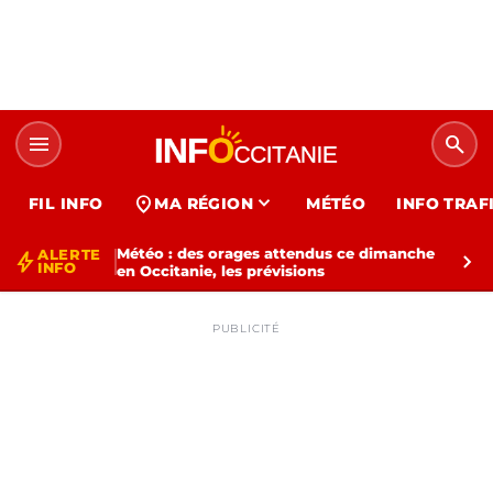
menu
search
expand_more
location_on
FIL INFO
MA RÉGION
MÉTÉO
INFO TRAF
Météo : des orages attendus ce dimanche
ALERTE
bolt
chevron_right
INFO
en Occitanie, les prévisions
PUBLICITÉ