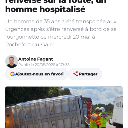
renverse sur la route, un
homme hospitalisé
Un homme de 35 ans a été transportée aux
urgences après s’être renversé à bord de sa
fourgonnette ce mercredi 20 mai à
Rochefort-du-Gard.
Antoine Fagant
Publié le 20/05/2026 à 17h35
share
Ajoutez-nous en favori
Partager