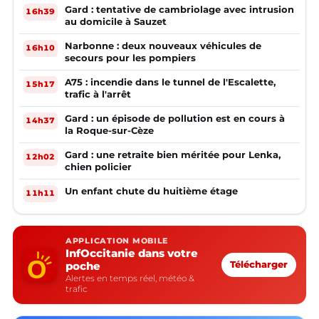
Gard : tentative de cambriolage avec intrusion
16h39
au domicile à Sauzet
Narbonne : deux nouveaux véhicules de
16h10
secours pour les pompiers
A75 : incendie dans le tunnel de l'Escalette,
15h17
trafic à l'arrêt
Gard : un épisode de pollution est en cours à
14h37
la Roque-sur-Cèze
Gard : une retraite bien méritée pour Lenka,
12h02
chien policier
Un enfant chute du huitième étage
11h11
APPLICATION MOBILE
InfOccitanie dans votre
poche
Télécharger
Alertes en temps réel, météo &
trafic