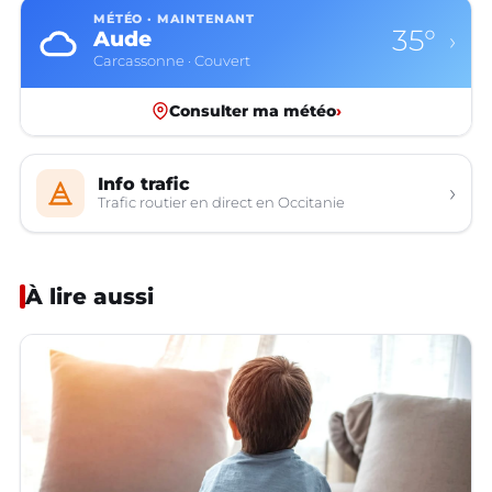
MÉTÉO · MAINTENANT
35°
Aude
›
Carcassonne · Couvert
Consulter ma météo
›
Info trafic
›
Trafic routier en direct en Occitanie
À lire aussi