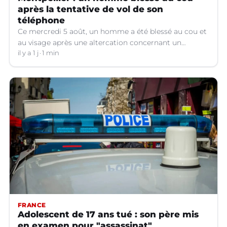
après la tentative de vol de son
téléphone
Ce mercredi 5 août, un homme a été blessé au cou et
au visage après une altercation concernant un
téléphone portable à Montpellier (Hérault).
il y a 1 j
1 min
FRANCE
Adolescent de 17 ans tué : son père mis
en examen pour "assassinat"