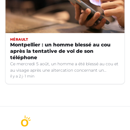
HÉRAULT
Montpellier : un homme blessé au cou
après la tentative de vol de son
téléphone
Ce mercredi 5 août, un homme a été blessé au cou et
au visage après une altercation concernant un
téléphone portable à Montpellier (Hérault).
il y a 2 j
1 min