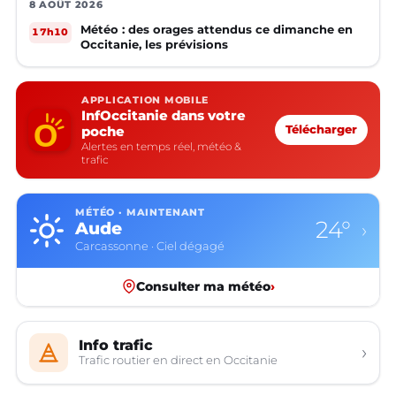
8 AOÛT 2026
Météo : des orages attendus ce dimanche en
17h10
Occitanie, les prévisions
APPLICATION MOBILE
InfOccitanie dans votre
poche
Télécharger
Alertes en temps réel, météo &
trafic
MÉTÉO · MAINTENANT
24°
Aude
›
Carcassonne · Ciel dégagé
Consulter ma météo
›
Info trafic
›
Trafic routier en direct en Occitanie