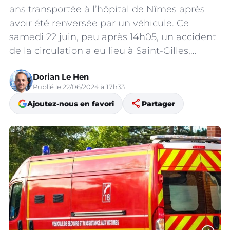
ans transportée à l’hôpital de Nîmes après
avoir été renversée par un véhicule. Ce
samedi 22 juin, peu après 14h05, un accident
de la circulation a eu lieu à Saint-Gilles,…
Dorian Le Hen
Publié le 22/06/2024 à 17h33
share
Ajoutez-nous en favori
Partager