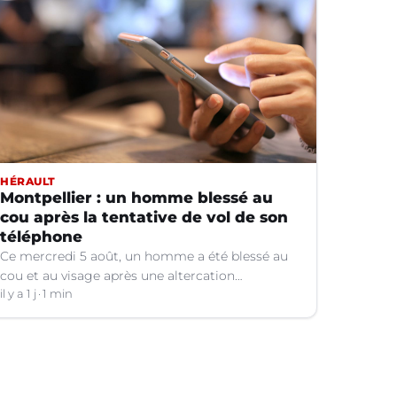
HÉRAULT
Montpellier : un homme blessé au
cou après la tentative de vol de son
téléphone
Ce mercredi 5 août, un homme a été blessé au
cou et au visage après une altercation
concernant un téléphone portable à Montpellier
il y a 1 j
1 min
(Hérault).