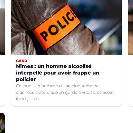
GARD
Nîmes : un homme alcoolisé
interpellé pour avoir frappé un
policier
Ce jeudi, un homme d'une cinquantaine
d'années a été placé en garde à vue après avoir
frappé un policier hors service à Nîmes (Gard).
il y a 1 j
1 min