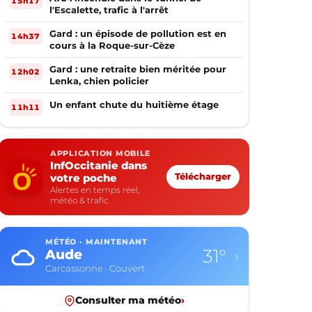
15h17
l'Escalette, trafic à l'arrêt
Gard : un épisode de pollution est en
14h37
cours à la Roque-sur-Cèze
Gard : une retraite bien méritée pour
12h02
Lenka, chien policier
Un enfant chute du huitième étage
11h11
APPLICATION MOBILE
InfOccitanie dans
votre poche
Télécharger
Alertes en temps réel,
météo & trafic
MÉTÉO · MAINTENANT
31°
Aude
›
Carcassonne · Couvert
Consulter ma météo
›