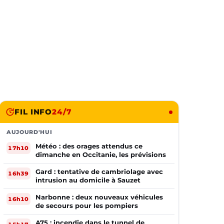
FIL INFO
24/7
AUJOURD'HUI
Météo : des orages attendus ce
17h10
dimanche en Occitanie, les prévisions
Gard : tentative de cambriolage avec
16h39
intrusion au domicile à Sauzet
Narbonne : deux nouveaux véhicules
16h10
de secours pour les pompiers
A75 : incendie dans le tunnel de