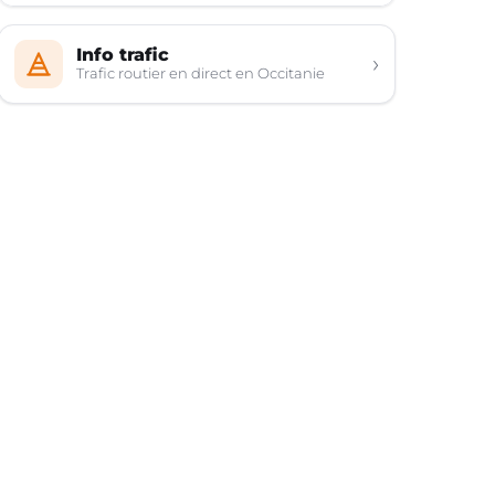
Info trafic
›
Trafic routier en direct en Occitanie