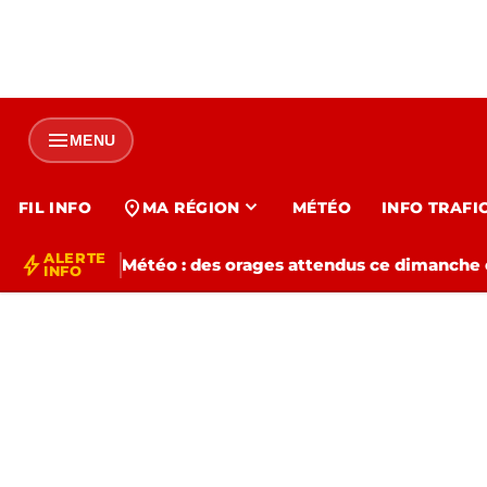
menu
MENU
expand_more
location_on
FIL INFO
MA RÉGION
MÉTÉO
INFO TRAFI
ALERTE
bolt
Météo : des orages attendus ce dimanche e
INFO