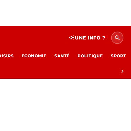
search
campaign
UNE INFO ?
OISIRS
ECONOMIE
SANTÉ
POLITIQUE
SPORT
chevron_right