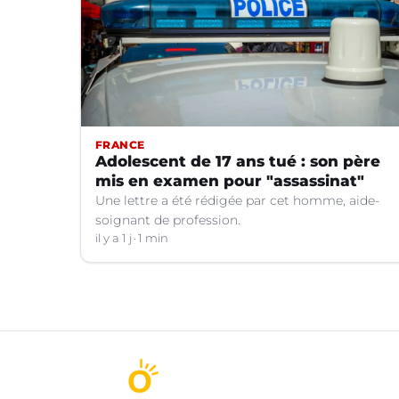
FRANCE
Adolescent de 17 ans tué : son père
mis en examen pour "assassinat"
Une lettre a été rédigée par cet homme, aide-
soignant de profession.
il y a 1 j
1 min