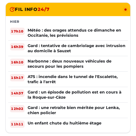
FIL INFO
24/7
HIER
Météo : des orages attendus ce dimanche en
17h10
Occitanie, les prévisions
Gard : tentative de cambriolage avec intrusion
16h39
au domicile à Sauzet
Narbonne : deux nouveaux véhicules de
16h10
secours pour les pompiers
A75 : incendie dans le tunnel de l'Escalette,
15h17
trafic à l'arrêt
Gard : un épisode de pollution est en cours à
14h37
la Roque-sur-Cèze
Gard : une retraite bien méritée pour Lenka,
12h02
chien policier
Un enfant chute du huitième étage
11h11