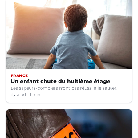
FRANCE
Un enfant chute du huitième étage
Les sapeurs-pompiers n'ont pas réussi à le sauver.
il y a 16 h
1 min