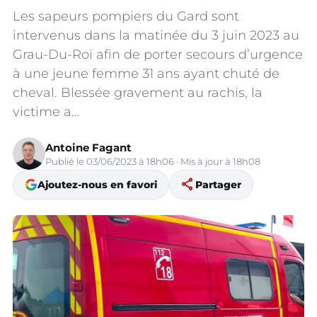
Les sapeurs pompiers du Gard sont
intervenus dans la matinée du 3 juin 2023 au
Grau-Du-Roi afin de porter secours d’urgence
à une jeune femme 31 ans ayant chuté de
cheval. Blessée gravement au rachis, la
victime a…
Antoine Fagant
Publié le 03/06/2023 à 18h06 · Mis à jour à 18h08
share
Ajoutez-nous en favori
Partager