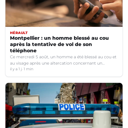
HÉRAULT
Montpellier : un homme blessé au cou
après la tentative de vol de son
téléphone
Ce mercredi 5 août, un homme a été blessé au cou et
au visage après une altercation concernant un
téléphone portable à Montpellier (Hérault).
il y a 1 j
1 min