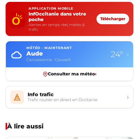
APPLICATION MOBILE
InfOccitanie dans votre
poche
Télécharger
Alertes en temps réel, météo &
trafic
MÉTÉO · MAINTENANT
24°
Aude
›
Carcassonne · Couvert
Consulter ma météo
›
Info trafic
›
Trafic routier en direct en Occitanie
À lire aussi