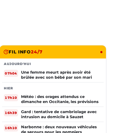
FIL INFO
24/7
AUJOURD'HUI
Une femme meurt après avoir été
07h04
brûlée avec son bébé par son mari
HIER
Météo : des orages attendus ce
17h10
dimanche en Occitanie, les prévisions
Gard : tentative de cambriolage avec
16h39
intrusion au domicile à Sauzet
Narbonne : deux nouveaux véhicules
16h10
de secours pour les pompiers