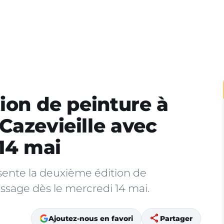
ion de peinture à
Cazevieille avec
 14 mai
sente la deuxième édition de
issage dès le mercredi 14 mai.
share
Ajoutez-nous en favori
Partager