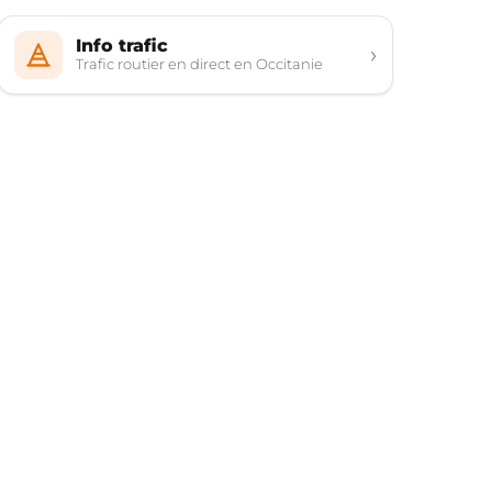
Info trafic
›
Trafic routier en direct en Occitanie