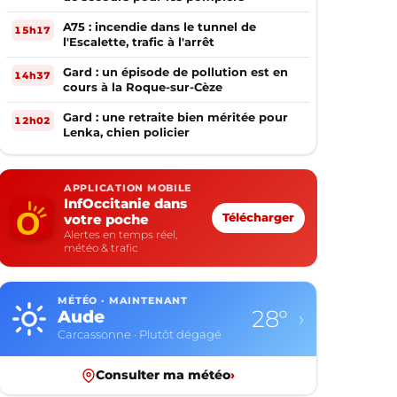
A75 : incendie dans le tunnel de
15h17
l'Escalette, trafic à l'arrêt
Gard : un épisode de pollution est en
14h37
cours à la Roque-sur-Cèze
Gard : une retraite bien méritée pour
12h02
Lenka, chien policier
APPLICATION MOBILE
InfOccitanie dans
votre poche
Télécharger
Alertes en temps réel,
météo & trafic
MÉTÉO · MAINTENANT
28°
Aude
›
Carcassonne · Plutôt dégagé
Consulter ma météo
›