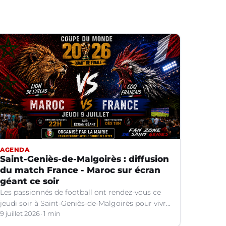
AGENDA
Saint-Geniès-de-Malgoirès : diffusion
du match France - Maroc sur écran
géant ce soir
Les passionnés de football ont rendez-vous ce
jeudi soir à Saint-Geniès-de-Malgoirès pour vivre
ensemble l'un des temps forts de la Coupe du
9 juillet 2026
1 min
Monde 2026.