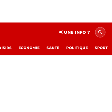
search
campaign
UNE INFO ?
OISIRS
ECONOMIE
SANTÉ
POLITIQUE
SPORT