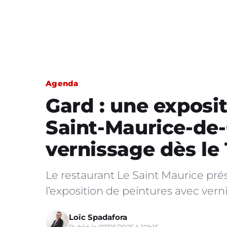
Agenda
Gard : une exposit
Saint-Maurice-de-
vernissage dès le
Le restaurant Le Saint Maurice pré
l’exposition de peintures avec vern
Loïc Spadafora
Publié le 07/05/2025 à 10h15