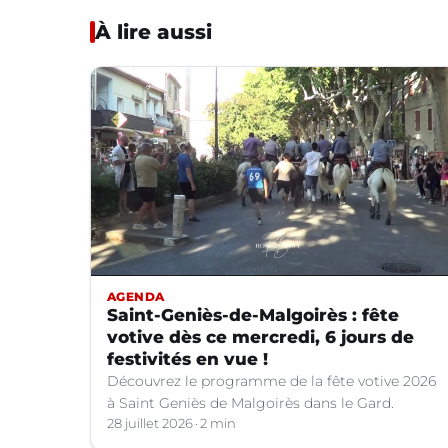
À lire aussi
AGENDA
Saint-Geniès-de-Malgoirès : fête
votive dès ce mercredi, 6 jours de
festivités en vue !
Découvrez le programme de la fête votive 2026
à Saint Geniès de Malgoirès dans le Gard.
28 juillet 2026
2 min