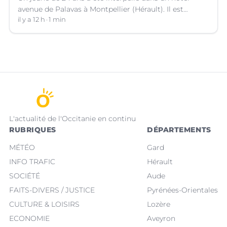
avenue de Palavas à Montpellier (Hérault). Il est
suspecté d'avoir volé le sac d'une cliente.
il y a 12 h
1 min
L'actualité de l'Occitanie en continu
RUBRIQUES
DÉPARTEMENTS
MÉTÉO
Gard
INFO TRAFIC
Hérault
SOCIÉTÉ
Aude
FAITS-DIVERS / JUSTICE
Pyrénées-Orientales
CULTURE & LOISIRS
Lozère
ECONOMIE
Aveyron