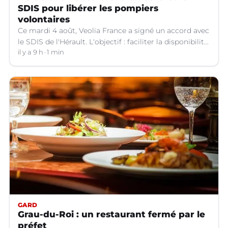
SDIS pour libérer les pompiers
volontaires
Ce mardi 4 août, Veolia France a signé un accord avec
le SDIS de l'Hérault. L'objectif : faciliter la disponibilité
des salariés de l'entreprise engagés en qualité de
il y a 9 h
1 min
sapeurs-pompiers volontaires.
GARD
Grau-du-Roi : un restaurant fermé par le
préfet