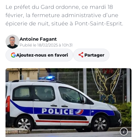
Le préfet du Gard ordonne, ce mardi 18
février, la fermeture administrative d’une
épicerie de nuit, située à Pont-Saint-Esprit.
Antoine Fagant
Publié le 18/02/2025 à 10h31
share
Ajoutez-nous en favori
Partager
i