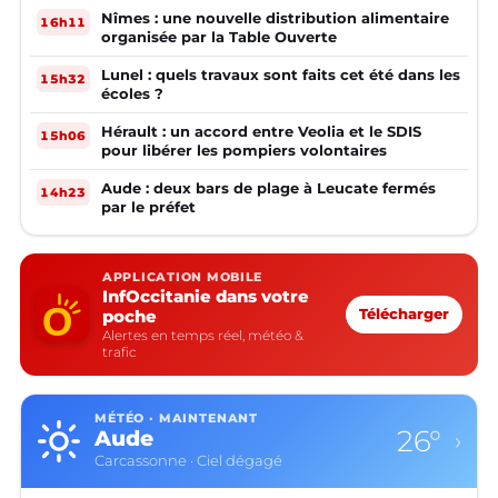
Nîmes : une nouvelle distribution alimentaire
16h11
organisée par la Table Ouverte
Lunel : quels travaux sont faits cet été dans les
15h32
écoles ?
Hérault : un accord entre Veolia et le SDIS
15h06
pour libérer les pompiers volontaires
Aude : deux bars de plage à Leucate fermés
14h23
par le préfet
APPLICATION MOBILE
InfOccitanie dans votre
poche
Télécharger
Alertes en temps réel, météo &
trafic
MÉTÉO · MAINTENANT
26°
Aude
›
Carcassonne · Ciel dégagé