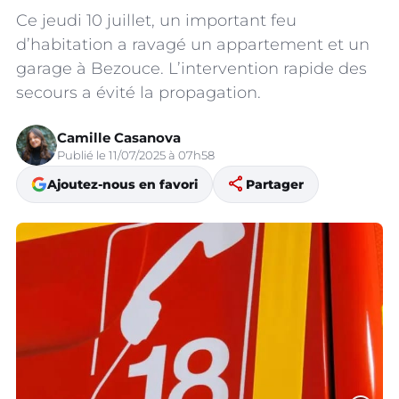
Ce jeudi 10 juillet, un important feu
d’habitation a ravagé un appartement et un
garage à Bezouce. L’intervention rapide des
secours a évité la propagation.
Camille Casanova
Publié le 11/07/2025 à 07h58
share
Ajoutez-nous en favori
Partager