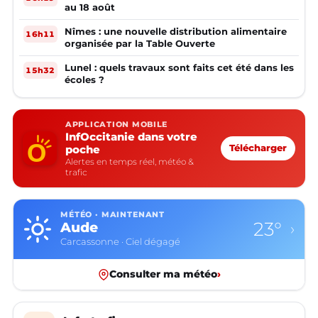
au 18 août
Nîmes : une nouvelle distribution alimentaire
16h11
organisée par la Table Ouverte
Lunel : quels travaux sont faits cet été dans les
15h32
écoles ?
APPLICATION MOBILE
InfOccitanie dans votre
poche
Télécharger
Alertes en temps réel, météo &
trafic
MÉTÉO · MAINTENANT
23°
Aude
›
Carcassonne · Ciel dégagé
Consulter ma météo
›