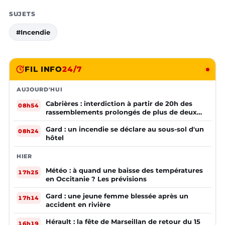
SUJETS
#Incendie
FIL INFO
24/7
AUJOURD'HUI
Cabrières : interdiction à partir de 20h des
08h54
rassemblements prolongés de plus de deux
mineurs non accompagnés d'un adulte
Gard : un incendie se déclare au sous-sol d'un
08h24
hôtel
HIER
Météo : à quand une baisse des températures
17h25
en Occitanie ? Les prévisions
Gard : une jeune femme blessée après un
17h14
accident en rivière
Hérault : la fête de Marseillan de retour du 15
16h19