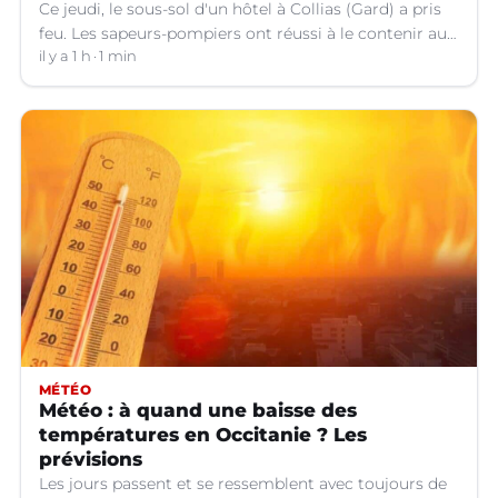
Ce jeudi, le sous-sol d'un hôtel à Collias (Gard) a pris
feu. Les sapeurs-pompiers ont réussi à le contenir au
niveau de la buanderie.
il y a 1 h
1 min
MÉTÉO
Météo : à quand une baisse des
températures en Occitanie ? Les
prévisions
Les jours passent et se ressemblent avec toujours de