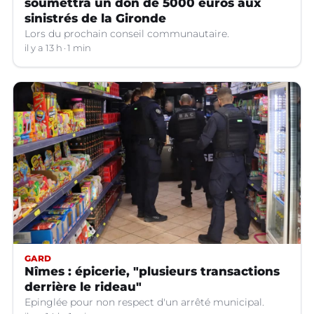
soumettra un don de 5000 euros aux
sinistrés de la Gironde
Lors du prochain conseil communautaire.
il y a 13 h
1 min
GARD
Nîmes : épicerie, "plusieurs transactions
derrière le rideau"
Epinglée pour non respect d'un arrêté municipal.