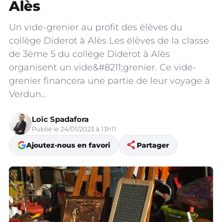
Alès
Un vide-grenier au profit des élèves du
collège Diderot à Alès Les élèves de la classe
de 3ème 5 du collège Diderot à Alès
organisent un vide&#8211;grenier. Ce vide-
grenier financera une partie de leur voyage à
Verdun…
Loïc Spadafora
Publié le 24/01/2023 à 13h11
share
Ajoutez-nous en favori
Partager