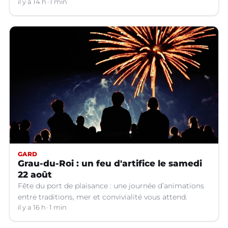
il y a 14 h
1 min
GARD
Grau-du-Roi : un feu d'artifice le samedi
22 août
Fête du port de plaisance : une journée d’animations
entre traditions, mer et convivialité vous attend.
il y a 16 h
1 min