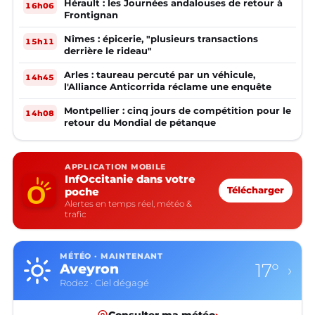
Hérault : les Journées andalouses de retour à
16h06
Frontignan
Nîmes : épicerie, "plusieurs transactions
15h11
derrière le rideau"
Arles : taureau percuté par un véhicule,
14h45
l'Alliance Anticorrida réclame une enquête
Montpellier : cinq jours de compétition pour le
14h08
retour du Mondial de pétanque
APPLICATION MOBILE
InfOccitanie dans votre
poche
Télécharger
Alertes en temps réel, météo &
trafic
MÉTÉO · MAINTENANT
17°
Aveyron
›
Rodez · Ciel dégagé