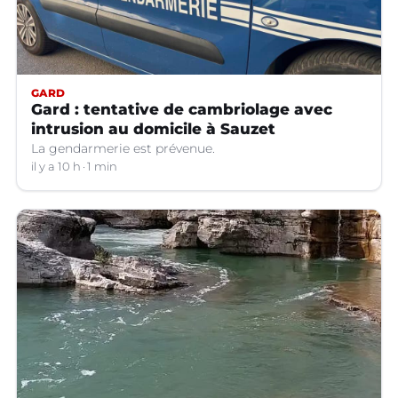
GARD
Gard : tentative de cambriolage avec
intrusion au domicile à Sauzet
La gendarmerie est prévenue.
il y a 10 h
1 min