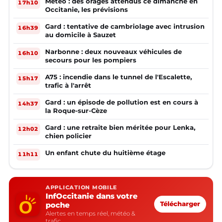
Météo : des orages attendus ce dimanche en
17h10
Occitanie, les prévisions
Gard : tentative de cambriolage avec intrusion
16h39
au domicile à Sauzet
Narbonne : deux nouveaux véhicules de
16h10
secours pour les pompiers
A75 : incendie dans le tunnel de l'Escalette,
15h17
trafic à l'arrêt
Gard : un épisode de pollution est en cours à
14h37
la Roque-sur-Cèze
Gard : une retraite bien méritée pour Lenka,
12h02
chien policier
Un enfant chute du huitième étage
11h11
APPLICATION MOBILE
InfOccitanie dans votre
poche
Télécharger
Alertes en temps réel, météo &
trafic