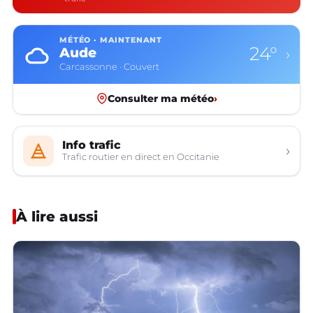
MÉTÉO · MAINTENANT
24°
Aude
›
Carcassonne · Couvert
Consulter ma météo
›
Info trafic
›
Trafic routier en direct en Occitanie
À lire aussi