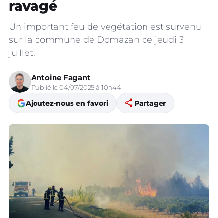
ravagé
Un important feu de végétation est survenu
sur la commune de Domazan ce jeudi 3
juillet.
Antoine Fagant
Publié le 04/07/2025 à 10h44
share
Ajoutez-nous en favori
Partager