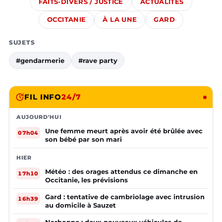
FAITS-DIVERS / JUSTICE
ACTUALITÉS
OCCITANIE
À LA UNE
GARD
SUJETS
#gendarmerie
#rave party
FIL INFO
24/7
AUJOURD'HUI
Une femme meurt après avoir été brûlée avec
07h04
son bébé par son mari
HIER
Météo : des orages attendus ce dimanche en
17h10
Occitanie, les prévisions
Gard : tentative de cambriolage avec intrusion
16h39
au domicile à Sauzet