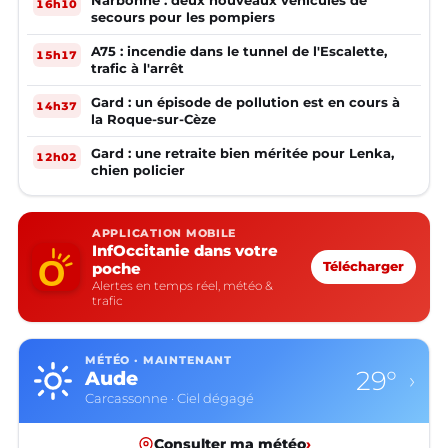
Narbonne : deux nouveaux véhicules de
16h10
secours pour les pompiers
A75 : incendie dans le tunnel de l'Escalette,
15h17
trafic à l'arrêt
Gard : un épisode de pollution est en cours à
14h37
la Roque-sur-Cèze
Gard : une retraite bien méritée pour Lenka,
12h02
chien policier
APPLICATION MOBILE
InfOccitanie dans votre
poche
Télécharger
Alertes en temps réel, météo &
trafic
MÉTÉO · MAINTENANT
29°
Aude
›
Carcassonne · Ciel dégagé
Consulter ma météo
›