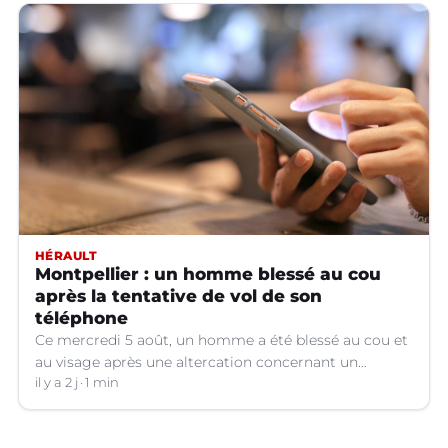
HÉRAULT
Montpellier : un homme blessé au cou
après la tentative de vol de son
téléphone
Ce mercredi 5 août, un homme a été blessé au cou et
au visage après une altercation concernant un
téléphone portable à Montpellier (Hérault).
il y a 2 j
1 min