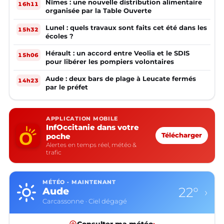
Nîmes : une nouvelle distribution alimentaire
16h11
organisée par la Table Ouverte
Lunel : quels travaux sont faits cet été dans les
15h32
écoles ?
Hérault : un accord entre Veolia et le SDIS
15h06
pour libérer les pompiers volontaires
Aude : deux bars de plage à Leucate fermés
14h23
par le préfet
APPLICATION MOBILE
InfOccitanie dans votre
poche
Télécharger
Alertes en temps réel, météo &
trafic
MÉTÉO · MAINTENANT
22°
Aude
›
Carcassonne · Ciel dégagé