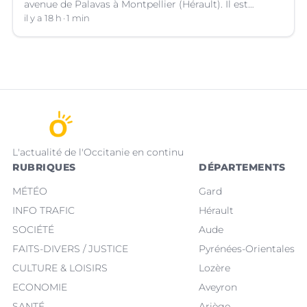
avenue de Palavas à Montpellier (Hérault). Il est
suspecté d'avoir volé le sac d'une cliente.
il y a 18 h
1 min
L'actualité de l'Occitanie en continu
RUBRIQUES
DÉPARTEMENTS
MÉTÉO
Gard
INFO TRAFIC
Hérault
SOCIÉTÉ
Aude
FAITS-DIVERS / JUSTICE
Pyrénées-Orientales
CULTURE & LOISIRS
Lozère
ECONOMIE
Aveyron
SANTÉ
Ariège