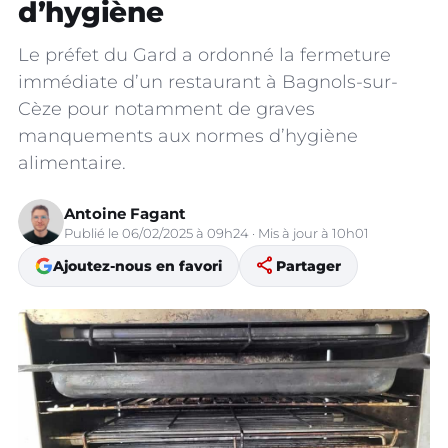
d’hygiène
Le préfet du Gard a ordonné la fermeture
immédiate d’un restaurant à Bagnols-sur-
Cèze pour notamment de graves
manquements aux normes d’hygiène
alimentaire.
Antoine Fagant
Publié le 06/02/2025 à 09h24 · Mis à jour à 10h01
share
Ajoutez-nous en favori
Partager