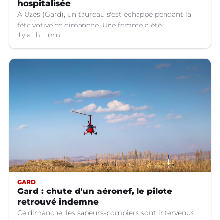
hospitalisée
À Uzès (Gard), un taureau s'est échappé pendant la
fête votive ce dimanche. Une femme a été
légèrement blessée et transportée à l'hôpital.
il y a 1 h
1 min
GARD
Gard : chute d'un aéronef, le pilote
retrouvé indemne
Ce dimanche, les sapeurs-pompiers sont intervenus