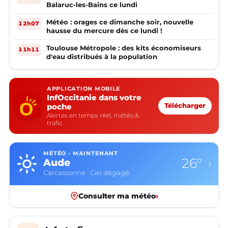
Balaruc-les-Bains ce lundi
Météo : orages ce dimanche soir, nouvelle
12h07
hausse du mercure dès ce lundi !
Toulouse Métropole : des kits économiseurs
11h11
d'eau distribués à la population
APPLICATION MOBILE
InfOccitanie dans votre
poche
Télécharger
Alertes en temps réel, météo &
trafic
MÉTÉO · MAINTENANT
26°
Aude
›
Carcassonne · Ciel dégagé
Consulter ma météo
›