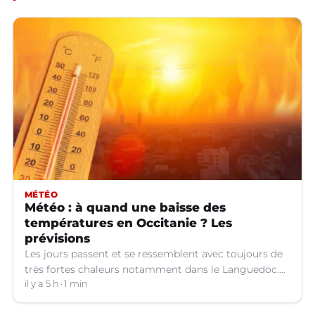
MÉTÉO
Météo : à quand une baisse des
températures en Occitanie ? Les
prévisions
Les jours passent et se ressemblent avec toujours de
très fortes chaleurs notamment dans le Languedoc.
Jusqu’à quand ?
il y a 5 h
1 min