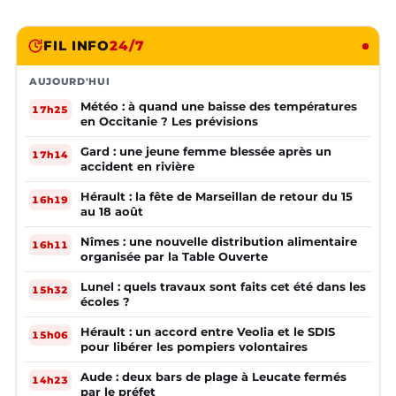
FIL INFO
24/7
AUJOURD'HUI
Météo : à quand une baisse des températures
17h25
en Occitanie ? Les prévisions
Gard : une jeune femme blessée après un
17h14
accident en rivière
Hérault : la fête de Marseillan de retour du 15
16h19
au 18 août
Nîmes : une nouvelle distribution alimentaire
16h11
organisée par la Table Ouverte
Lunel : quels travaux sont faits cet été dans les
15h32
écoles ?
Hérault : un accord entre Veolia et le SDIS
15h06
pour libérer les pompiers volontaires
Aude : deux bars de plage à Leucate fermés
14h23
par le préfet