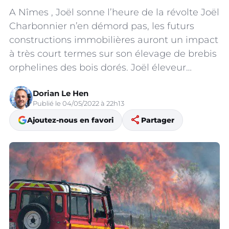
A Nîmes , Joël sonne l’heure de la révolte Joël
Charbonnier n’en démord pas, les futurs
constructions immobilières auront un impact
à très court termes sur son élevage de brebis
orphelines des bois dorés. Joël éleveur…
Dorian Le Hen
Publié le 04/05/2022 à 22h13
share
Ajoutez-nous en favori
Partager