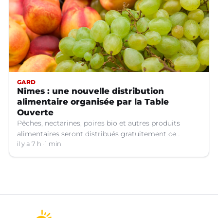
GARD
Nîmes : une nouvelle distribution
alimentaire organisée par la Table
Ouverte
Pêches, nectarines, poires bio et autres produits
alimentaires seront distribués gratuitement ce
vendredi 7 août par les bénévoles de la Table Ouverte
il y a 7 h
1 min
à Nîmes (Gard).