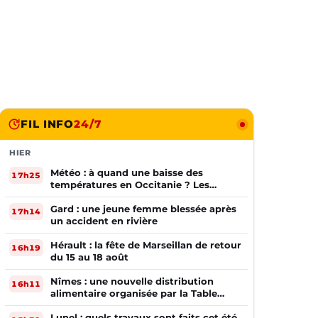
FIL INFO
24/7
HIER
Météo : à quand une baisse des
17h25
températures en Occitanie ? Les
prévisions
Gard : une jeune femme blessée après
17h14
un accident en rivière
Hérault : la fête de Marseillan de retour
16h19
du 15 au 18 août
Nîmes : une nouvelle distribution
16h11
alimentaire organisée par la Table
Ouverte
Lunel : quels travaux sont faits cet été