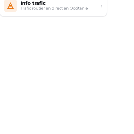
Info trafic
›
Trafic routier en direct en Occitanie