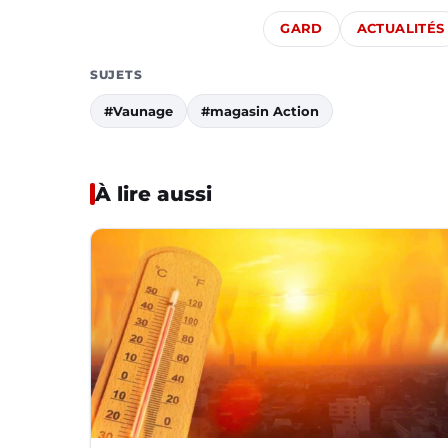
GARD
ACTUALITÉS
SUJETS
#Vaunage
#magasin Action
À lire aussi