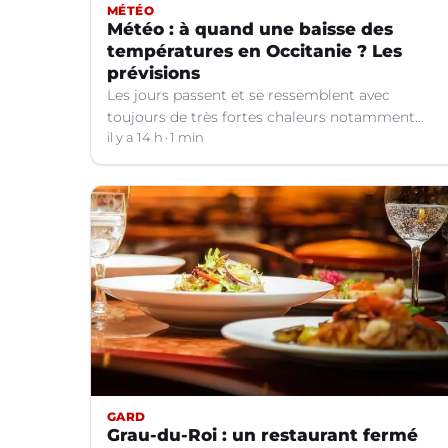
MÉTÉO
Météo : à quand une baisse des
températures en Occitanie ? Les
prévisions
Les jours passent et se ressemblent avec
toujours de très fortes chaleurs notamment
dans le Languedoc. Jusqu’à quand ?
il y a 14 h
1 min
GARD
Grau-du-Roi : un restaurant fermé