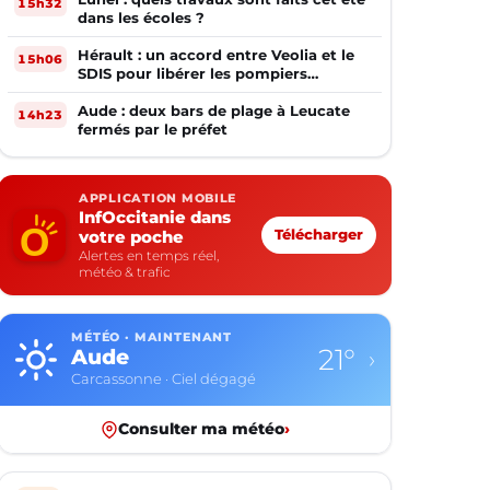
15h32
dans les écoles ?
Hérault : un accord entre Veolia et le
15h06
SDIS pour libérer les pompiers
volontaires
Aude : deux bars de plage à Leucate
14h23
fermés par le préfet
APPLICATION MOBILE
InfOccitanie dans
votre poche
Télécharger
Alertes en temps réel,
météo & trafic
MÉTÉO · MAINTENANT
21°
Aude
›
Carcassonne · Ciel dégagé
Consulter ma météo
›