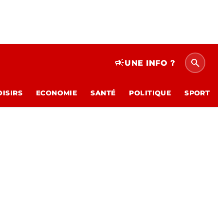
search
campaign
UNE INFO ?
OISIRS
ECONOMIE
SANTÉ
POLITIQUE
SPORT