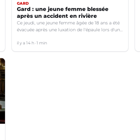
GARD
Gard : une jeune femme blessée
après un accident en rivière
Ce jeudi, une jeune femme âgée de 18 ans a été
évacuée après une luxation de l'épaule lors d'un
plongeon dans une rivière à Saint-André-de-
Valborgne (Gard).
il y a 14 h
1 min