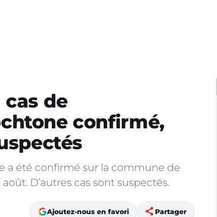
 cas de
chtone confirmé,
suspectés
e a été confirmé sur la commune de
r août. D’autres cas sont suspectés.
share
Ajoutez-nous en favori
Partager