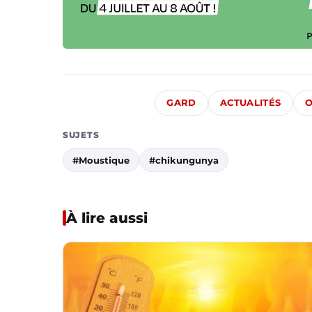
GARD
ACTUALITÉS
O
SUJETS
#Moustique
#chikungunya
À lire aussi