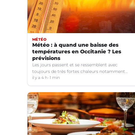
MÉTÉO
Météo : à quand une baisse des
températures en Occitanie ? Les
prévisions
Les jours passent et se ressemblent avec
toujours de très fortes chaleurs notamment
dans le Languedoc. Jusqu’à quand ?
il y a 4 h
1 min