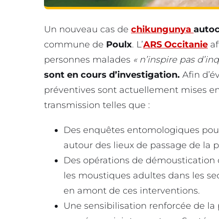
Un nouveau cas de
chikungunya
auto
commune de
Poulx
. L’
ARS Occitanie
af
personnes malades
« n’inspire pas d’in
sont en cours d’investigation.
Afin d’é
préventives sont actuellement mises en 
transmission telles que :
Des enquêtes entomologiques pour 
autour des lieux de passage de la
Des opérations de démoustication cib
les moustiques adultes dans les sec
en amont de ces interventions.
Une sensibilisation renforcée de l