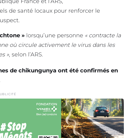
lique France et l’ARS,
els de santé locaux pour renforcer le
uspect.
chtone »
lorsqu’une personne
« contracte la
ne où circule activement le virus dans les
s »
, selon l’ARS.
nes de chikungunya ont été confirmés en
.
UBLICITÉ