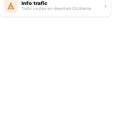
Info trafic
›
Trafic routier en direct en Occitanie