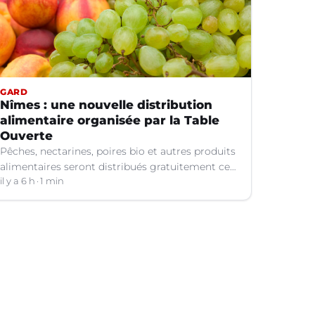
GARD
Nîmes : une nouvelle distribution
alimentaire organisée par la Table
Ouverte
Pêches, nectarines, poires bio et autres produits
alimentaires seront distribués gratuitement ce
vendredi 7 août par les bénévoles de la Table
il y a 6 h
1 min
Ouverte à Nîmes (Gard).