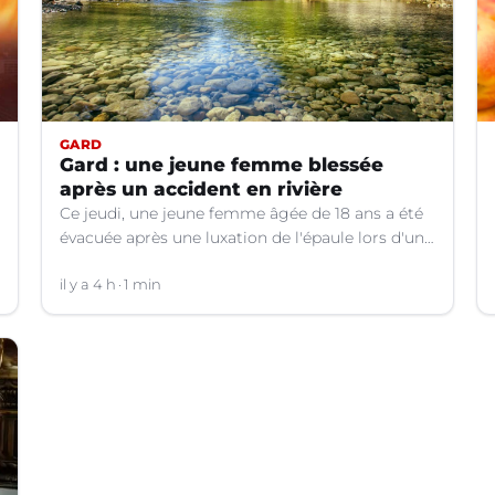
GARD
Gard : une jeune femme blessée
après un accident en rivière
Ce jeudi, une jeune femme âgée de 18 ans a été
évacuée après une luxation de l'épaule lors d'un
plongeon dans une rivière à Saint-André-de-
Valborgne (Gard).
il y a 4 h
1 min