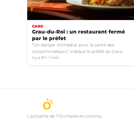
GARD
Grau-du-Roi : un restaurant fermé
par le préfet
"Un danger immédiat pour la santé des
consommateurs", indique le préfet du Gard.
il y a 8 h
1 min
L'actualité de l'Occitanie en continu