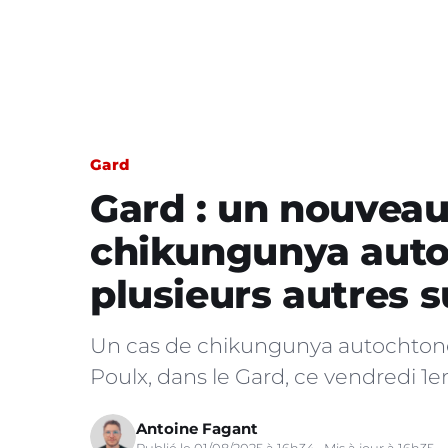
Gard
Gard : un nouveau
chikungunya auto
plusieurs autres 
Un cas de chikungunya autochton
Poulx, dans le Gard, ce vendredi 1e
Antoine Fagant
Publié le 01/08/2025 à 16h34 · Mis à jour à 16h35