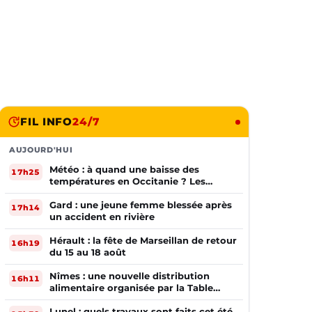
FIL INFO
24/7
AUJOURD'HUI
Météo : à quand une baisse des
17h25
températures en Occitanie ? Les
prévisions
Gard : une jeune femme blessée après
17h14
un accident en rivière
Hérault : la fête de Marseillan de retour
16h19
du 15 au 18 août
Nîmes : une nouvelle distribution
16h11
alimentaire organisée par la Table
Ouverte
Lunel : quels travaux sont faits cet été