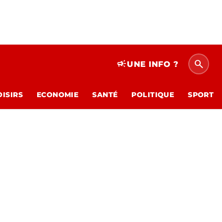
search
campaign
UNE INFO ?
OISIRS
ECONOMIE
SANTÉ
POLITIQUE
SPORT