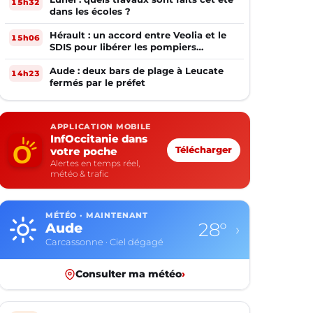
15h32
dans les écoles ?
Hérault : un accord entre Veolia et le
15h06
SDIS pour libérer les pompiers
volontaires
Aude : deux bars de plage à Leucate
14h23
fermés par le préfet
APPLICATION MOBILE
InfOccitanie dans
votre poche
Télécharger
Alertes en temps réel,
météo & trafic
MÉTÉO · MAINTENANT
23°
Aveyron
›
Rodez · Plutôt dégagé
Consulter ma météo
›