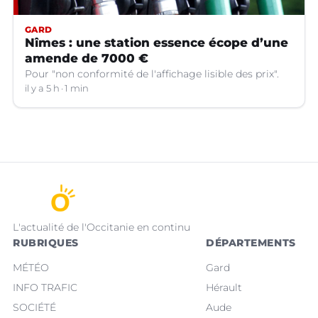
GARD
Nîmes : une station essence écope d’une
amende de 7000 €
Pour "non conformité de l'affichage lisible des prix".
il y a 5 h
1 min
L'actualité de l'Occitanie en continu
RUBRIQUES
DÉPARTEMENTS
MÉTÉO
Gard
INFO TRAFIC
Hérault
SOCIÉTÉ
Aude