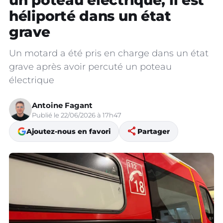
un poteau électrique, il est
héliporté dans un état
grave
Un motard a été pris en charge dans un état
grave après avoir percuté un poteau
électrique
Antoine Fagant
Publié le 22/06/2026 à 17h47
share
Ajoutez-nous en favori
Partager