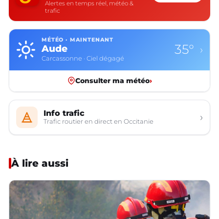
Alertes en temps réel, météo &
trafic
MÉTÉO · MAINTENANT
35°
Aude
›
Carcassonne · Ciel dégagé
Consulter ma météo
›
Info trafic
›
Trafic routier en direct en Occitanie
À lire aussi