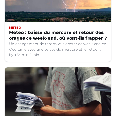
MÉTÉO
Météo : baisse du mercure et retour des
orages ce week-end, où vont-ils frapper ?
Un changement de temps va s'opérer ce week-end en
Occitanie avec une baisse du mercure et le retour
d'orages dans certains départements.
il y a 34 min
1 min