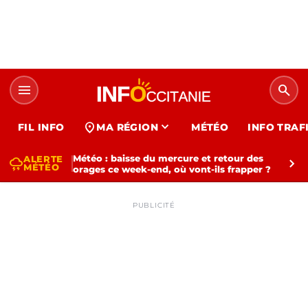
menu
search
expand_more
location_on
FIL INFO
MA RÉGION
MÉTÉO
INFO TRAF
Météo : baisse du mercure et retour des
ALERTE
thunderstorm
chevron_right
MÉTÉO
orages ce week-end, où vont-ils frapper ?
PUBLICITÉ