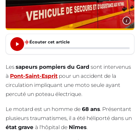
i
graphic_eq
Écouter cet article
Les
sapeurs pompiers du Gard
sont intervenus
à
Pont-Saint-Esprit
pour un accident de la
circulation impliquant une moto seule ayant
percuté un poteau électrique.
Le motard est un homme de
68 ans
. Présentant
plusieurs traumatismes, il a été héliporté dans un
état grave
à l'hôpital de
Nîmes
.