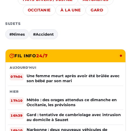
OCCITANIE
À LA UNE
GARD
SUJETS
#Nîmes
#Accident
FIL INFO
24/7
AUJOURD'HUI
Une femme meurt après avoir été brûlée avec
07h04
son bébé par son mari
HIER
Météo : des orages attendus ce dimanche en
17h10
Occitanie, les prévisions
Gard : tentative de cambriolage avec intrusion
16h39
au domicile à Sauzet
Narbonne : deux nouveaux véhicules de
16h10