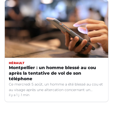
HÉRAULT
Montpellier : un homme blessé au cou
après la tentative de vol de son
téléphone
Ce mercredi 5 août, un homme a été blessé au cou et
au visage après une altercation concernant un
téléphone portable à Montpellier (Hérault).
il y a 1 j
1 min