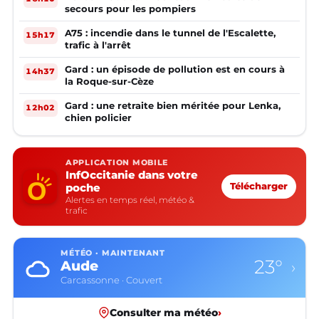
secours pour les pompiers
A75 : incendie dans le tunnel de l'Escalette,
15h17
trafic à l'arrêt
Gard : un épisode de pollution est en cours à
14h37
la Roque-sur-Cèze
Gard : une retraite bien méritée pour Lenka,
12h02
chien policier
APPLICATION MOBILE
InfOccitanie dans votre
poche
Télécharger
Alertes en temps réel, météo &
trafic
MÉTÉO · MAINTENANT
23°
Aude
›
Carcassonne · Couvert
Consulter ma météo
›