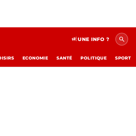
search
campaign
UNE INFO ?
OISIRS
ECONOMIE
SANTÉ
POLITIQUE
SPORT