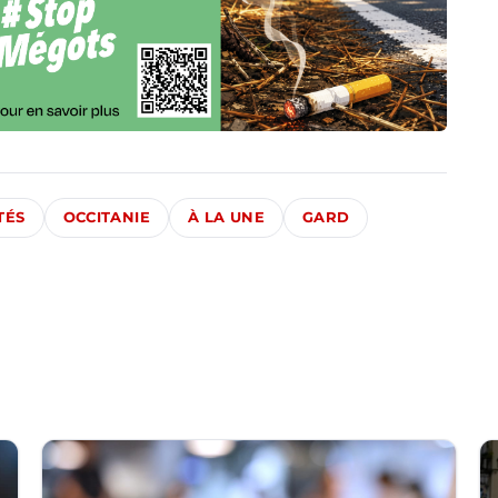
TÉS
OCCITANIE
À LA UNE
GARD