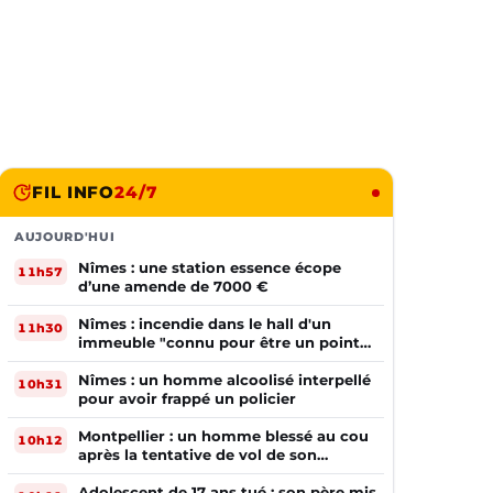
FIL INFO
24/7
AUJOURD'HUI
Nîmes : une station essence écope
11h57
d’une amende de 7000 €
Nîmes : incendie dans le hall d'un
11h30
immeuble "connu pour être un point
de deal"
Nîmes : un homme alcoolisé interpellé
10h31
pour avoir frappé un policier
Montpellier : un homme blessé au cou
10h12
après la tentative de vol de son
téléphone
Adolescent de 17 ans tué : son père mis