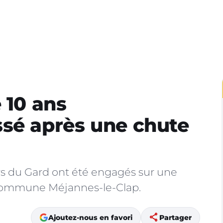
 10 ans
ssé après une chute
s du Gard ont été engagés sur une
 commune Méjannes-le-Clap.
share
Ajoutez-nous en favori
Partager