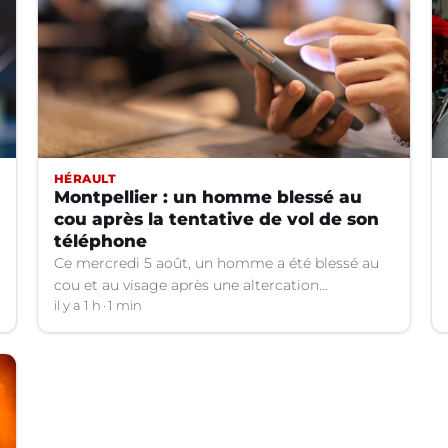
HÉRAULT
Montpellier : un homme blessé au
cou après la tentative de vol de son
téléphone
Ce mercredi 5 août, un homme a été blessé au
cou et au visage après une altercation
concernant un téléphone portable à Montpellier
il y a 1 h
1 min
(Hérault).