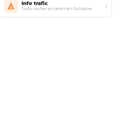
Info trafic
›
Trafic routier en direct en Occitanie