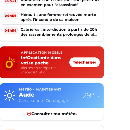
10h11
en examen pour "assassinat"
Hérault : une femme retrouvée morte
09h56
après l'incendie de sa maison
Cabrières : interdiction à partir de 20h
08h54
des rassemblements prolongés de plus
de deux mineurs non accompagnés
d'un adulte
APPLICATION MOBILE
InfOccitanie dans
votre poche
Télécharger
Alertes en temps réel,
météo & trafic
MÉTÉO · MAINTENANT
29°
Aude
›
Carcassonne · Ciel dégagé
Consulter ma météo
›