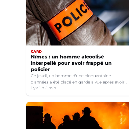
GARD
Nîmes : un homme alcoolisé
interpellé pour avoir frappé un
policier
Ce jeudi, un homme d'une cinquantaine
d'années a été placé en garde à vue après avoir
frappé un policier hors service à Nîmes (Gard).
il y a 1 h
1 min