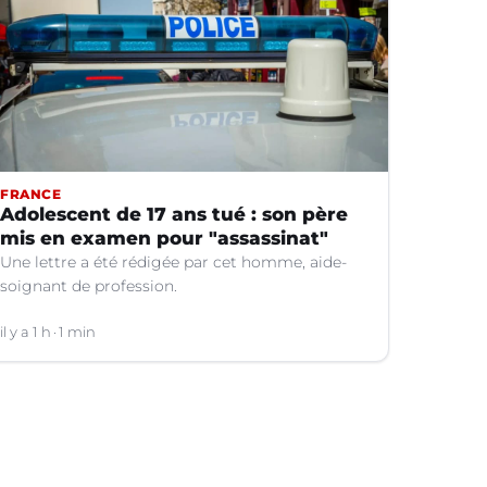
FRANCE
Adolescent de 17 ans tué : son père
mis en examen pour "assassinat"
Une lettre a été rédigée par cet homme, aide-
soignant de profession.
il y a 1 h
1 min