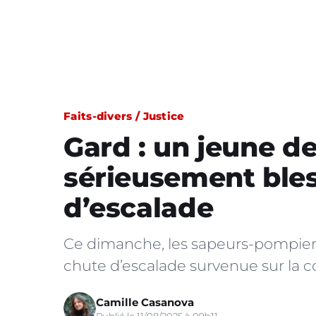
Faits-divers / Justice
Gard : un jeune de
sérieusement ble
d’escalade
Ce dimanche, les sapeurs-pompier
chute d’escalade survenue sur la
Camille Casanova
Publié le 11/08/2025 à 09h11