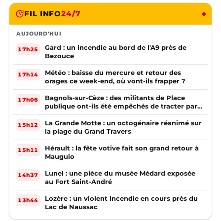
FIL INFO
24/7
AUJOURD'HUI
Gard : un incendie au bord de l'A9 près de
17h25
Bezouce
Météo : baisse du mercure et retour des
17h14
orages ce week-end, où vont-ils frapper ?
Bagnols-sur-Cèze : des militants de Place
17h06
publique ont-ils été empêchés de tracter par
la mairie ?
La Grande Motte : un octogénaire réanimé sur
15h12
la plage du Grand Travers
Hérault : la fête votive fait son grand retour à
15h11
Mauguio
Lunel : une pièce du musée Médard exposée
14h37
au Fort Saint-André
Lozère : un violent incendie en cours près du
13h44
Lac de Naussac