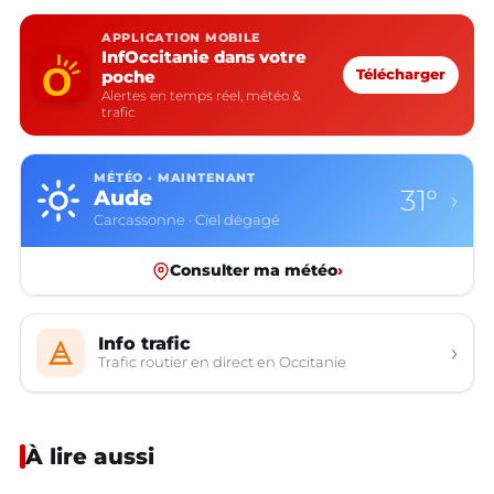
APPLICATION MOBILE
InfOccitanie dans votre
poche
Télécharger
Alertes en temps réel, météo &
trafic
MÉTÉO · MAINTENANT
31°
Aude
›
Carcassonne · Ciel dégagé
Consulter ma météo
›
Info trafic
›
Trafic routier en direct en Occitanie
À lire aussi