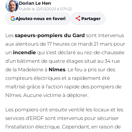
Dorian Le Hen
Publié le 22/03/2023 à 07h22
share
Ajoutez-nous en favori
Partager
Les
sapeurs-pompiers du Gard
sont intervenus
aux alentours de 17 heures ce mardi 21 mars pour
un
incendie
qui s’est déclaré au rez-de-chaussée
d’un bâtiment de quatre étages situé au 34 rue
de la Madeleine à
Nîmes
. Le feu a pris sur des
compteurs électriques et a rapidement été
maîtrisé grâce à l’action rapide des pompiers de
Nîmes. Aucune victime à déplorer.
Les pompiers ont ensuite ventilé les locaux et les
services d’ERDF sont intervenus pour sécuriser
l’installation électrique. Cependant, en raison de