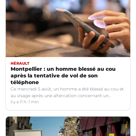
HÉRAULT
Montpellier : un homme blessé au cou
après la tentative de vol de son
téléphone
Ce mercredi 5 août, un homme a été blessé au cou et
au visage après une altercation concernant un
téléphone portable à Montpellier (Hérault).
il y a 11 h
1 min