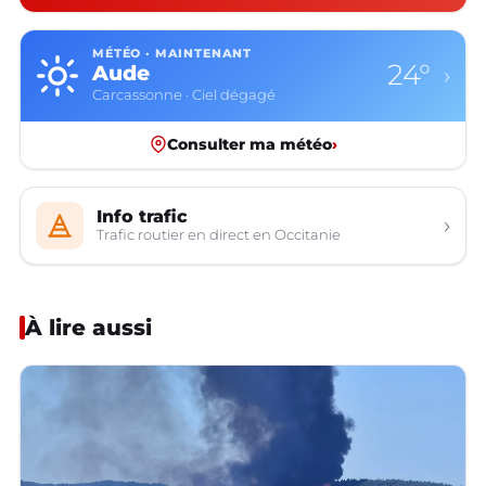
MÉTÉO · MAINTENANT
24°
Aude
›
Carcassonne · Ciel dégagé
Consulter ma météo
›
Info trafic
›
Trafic routier en direct en Occitanie
À lire aussi