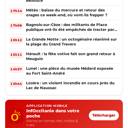
Bezouce
Météo : baisse du mercure et retour des
17h14
orages ce week-end, où vont-ils frapper ?
Bagnols-sur-Cèze : des militants de Place
17h06
publique ont-ils été empêchés de tracter par
la mairie ?
La Grande Motte : un octogénaire réanimé sur
15h12
la plage du Grand Travers
Hérault : la fête votive fait son grand retour à
15h11
Mauguio
Lunel : une pièce du musée Médard exposée
14h37
au Fort Saint-André
Lozère : un violent incendie en cours près du
13h44
Lac de Naussac
APPLICATION MOBILE
InfOccitanie dans votre
poche
Télécharger
Alertes en temps réel, météo &
trafic