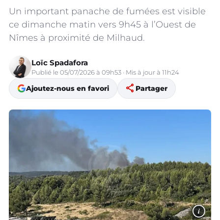
Un important panache de fumées est visible
ce dimanche matin vers 9h45 à l’Ouest de
Nîmes à proximité de Milhaud.
Loïc Spadafora
Publié le 05/07/2026 à 09h53 · Mis à jour à 11h24
share
Ajoutez-nous en favori
Partager
i