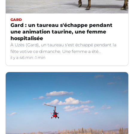
GARD
Gard : un taureau s'échappe pendant
une animation taurine, une femme
hospitalisée
À Uzès (Gard), un taureau s'est échappé pendant la
fête votive ce dimanche. Une femme a été
légèrement blessée et transportée à l'hôpital.
il y a 46 min
1 min