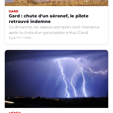
GARD
Gard : chute d'un aéronef, le pilote
retrouvé indemne
Ce dimanche, les sapeurs-pompiers sont intervenus
après la chute d'un gyrocoptère à Mus (Gard).
il y a 1 h
1 min