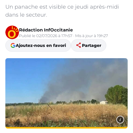
Un panache est visible ce jeudi après-midi
dans le secteur.
Rédaction InfOccitanie
Publié le 02/07/2026 à 17h57 · Mis à jour à 19h27
share
Ajoutez-nous en favori
Partager
i