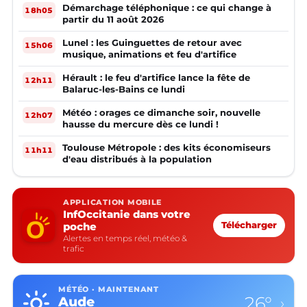
Démarchage téléphonique : ce qui change à
18h05
partir du 11 août 2026
Lunel : les Guinguettes de retour avec
15h06
musique, animations et feu d'artifice
Hérault : le feu d'artifice lance la fête de
12h11
Balaruc-les-Bains ce lundi
Météo : orages ce dimanche soir, nouvelle
12h07
hausse du mercure dès ce lundi !
Toulouse Métropole : des kits économiseurs
11h11
d'eau distribués à la population
APPLICATION MOBILE
InfOccitanie dans votre
poche
Télécharger
Alertes en temps réel, météo &
trafic
MÉTÉO · MAINTENANT
26°
Aude
›