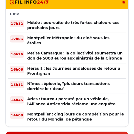
FIL INFO
24/7
HIER
Météo : poursuite de très fortes chaleurs ces
17h12
prochains jours
Montpellier Métropole : du ciné sous les
17h03
étoiles
Petite Camargue : la collectivité soumettra un
16h26
don de 5000 euros aux sinistrés de la Gironde
Hérault : les Journées andalouses de retour à
16h06
Frontignan
Nîmes : épicerie, "plusieurs transactions
15h11
derrière le rideau"
Arles : taureau percuté par un véhicule,
14h45
l'Alliance Anticorrida réclame une enquête
Montpellier : cinq jours de compétition pour le
14h08
retour du Mondial de pétanque