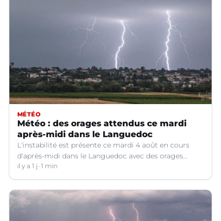
MÉTÉO
Météo : des orages attendus ce mardi
après-midi dans le Languedoc
L'instabilité est présente ce mardi 4 août en cours
d'après-midi dans le Languedoc avec des orages
localisés.
il y a 1 j
1 min