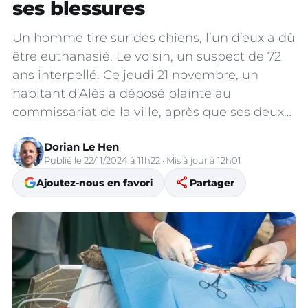
ses blessures
Un homme tire sur des chiens, l’un d’eux a dû
être euthanasié. Le voisin, un suspect de 72
ans interpellé. Ce jeudi 21 novembre, un
habitant d’Alès a déposé plainte au
commissariat de la ville, après que ses deux…
Dorian Le Hen
Publié le 22/11/2024 à 11h22 · Mis à jour à 12h01
share
Ajoutez-nous en favori
Partager