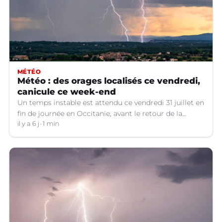
MÉTÉO
Météo : des orages localisés ce vendredi,
canicule ce week-end
Un temps instable est attendu ce vendredi 31 juillet en
fin de journée en Occitanie, avant le retour de la
canicule.
il y a 6 j
1 min