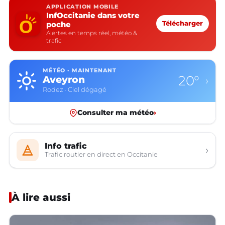
APPLICATION MOBILE
InfOccitanie dans votre
poche
Télécharger
Alertes en temps réel, météo &
trafic
MÉTÉO · MAINTENANT
29°
Gard
›
Nîmes · Partiellement nuageux
Consulter ma météo
›
Info trafic
›
Trafic routier en direct en Occitanie
À lire aussi