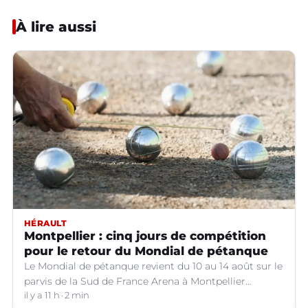
À lire aussi
HÉRAULT
Montpellier : cinq jours de compétition
pour le retour du Mondial de pétanque
Le Mondial de pétanque revient du 10 au 14 août sur le
parvis de la Sud de France Arena à Montpellier
(Hérault).
il y a 11 h
2 min