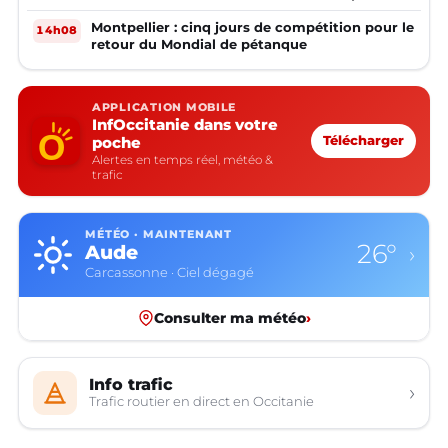
Montpellier : cinq jours de compétition pour le
14h08
retour du Mondial de pétanque
APPLICATION MOBILE
InfOccitanie dans votre
poche
Télécharger
Alertes en temps réel, météo &
trafic
MÉTÉO · MAINTENANT
26°
Aude
›
Carcassonne · Ciel dégagé
Consulter ma météo
›
Info trafic
›
Trafic routier en direct en Occitanie