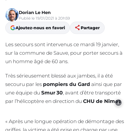
Dorian Le Hen
Publié le 19/01/2021 à 20h59
share
Ajoutez-nous en favori
Partager
Les secours sont intervenus ce mardi 19 janvier,
sur la commune de Sauve, pour porter secours à
un homme âgé de 60 ans.
Très sérieusement blessé aux jambes, il a été
secouru par les
pompiers du Gard
ainsi que par
une équipe du
Smur
30
, avant d’être transporté
par l’hélicoptère en direction du
CHU de Nîmes
i
« Après une longue opération de démontage des
griffes, la victime a été prise en charge par une