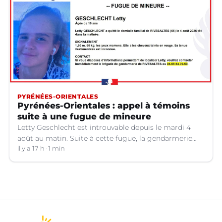
PYRÉNÉES-ORIENTALES
Pyrénées-Orientales : appel à témoins
suite à une fugue de mineure
Letty Geschlecht est introuvable depuis le mardi 4
août au matin. Suite à cette fugue, la gendarmerie
des Pyrénées-Orientales lance un appel à témoins.
il y a 17 h
1 min