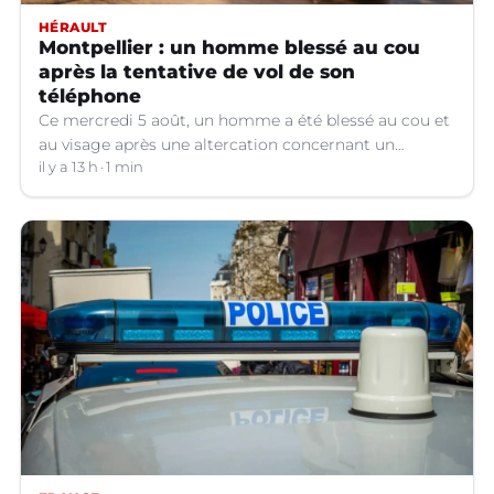
HÉRAULT
Montpellier : un homme blessé au cou
après la tentative de vol de son
téléphone
Ce mercredi 5 août, un homme a été blessé au cou et
au visage après une altercation concernant un
téléphone portable à Montpellier (Hérault).
il y a 13 h
1 min