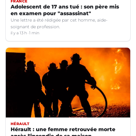
FRANCE
Adolescent de 17 ans tué : son père mis
en examen pour "assassinat"
Une lettre a été rédigée par cet homme, aide-
soignant de profession.
il y a 13 h
1 min
HÉRAULT
Hérault : une femme retrouvée morte