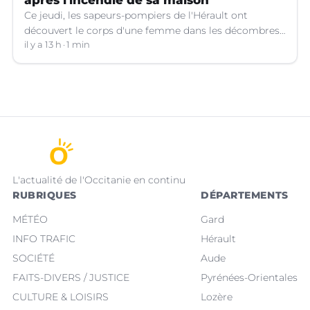
après l'incendie de sa maison
Ce jeudi, les sapeurs-pompiers de l'Hérault ont
découvert le corps d'une femme dans les décombres
de sa maison qui avait pris feu à Cazouls-lès-Béziers
il y a 13 h
1 min
(Hérault).
L'actualité de l'Occitanie en continu
RUBRIQUES
DÉPARTEMENTS
MÉTÉO
Gard
INFO TRAFIC
Hérault
SOCIÉTÉ
Aude
FAITS-DIVERS / JUSTICE
Pyrénées-Orientales
CULTURE & LOISIRS
Lozère