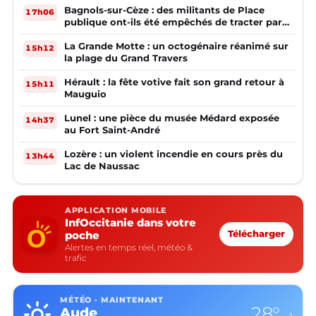
Bagnols-sur-Cèze : des militants de Place
17h06
publique ont-ils été empêchés de tracter par
la mairie ?
La Grande Motte : un octogénaire réanimé sur
15h12
la plage du Grand Travers
Hérault : la fête votive fait son grand retour à
15h11
Mauguio
Lunel : une pièce du musée Médard exposée
14h37
au Fort Saint-André
Lozère : un violent incendie en cours près du
13h44
Lac de Naussac
APPLICATION MOBILE
InfOccitanie dans votre
poche
Télécharger
Alertes en temps réel, météo &
trafic
MÉTÉO · MAINTENANT
28°
Aude
›