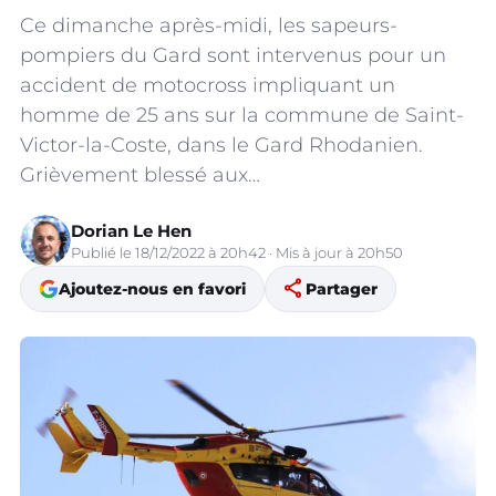
Ce dimanche après-midi, les sapeurs-
pompiers du Gard sont intervenus pour un
accident de motocross impliquant un
homme de 25 ans sur la commune de Saint-
Victor-la-Coste, dans le Gard Rhodanien.
Grièvement blessé aux…
Dorian Le Hen
Publié le 18/12/2022 à 20h42 · Mis à jour à 20h50
share
Ajoutez-nous en favori
Partager