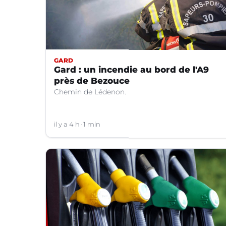
GARD
Gard : un incendie au bord de l'A9
près de Bezouce
Chemin de Lédenon.
il y a 4 h
1 min