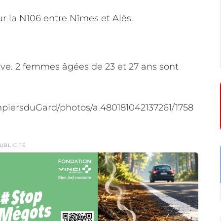
ur la N106 entre Nîmes et Alès.
ve. 2 femmes âgées de 23 et 27 ans sont
iersduGard/photos/a.480181042137261/1758
UBLICITÉ