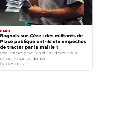
GARD
Bagnols-sur-Cèze : des militants de
Place publique ont-ils été empêchés
de tracter par la mairie ?
Une "entrave grave à la liberté d'expression"
dénoncée par ces derniers.
il y a 4 h
1 min