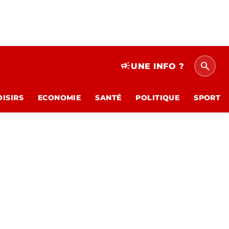
search
campaign
UNE INFO ?
OISIRS
ECONOMIE
SANTÉ
POLITIQUE
SPORT