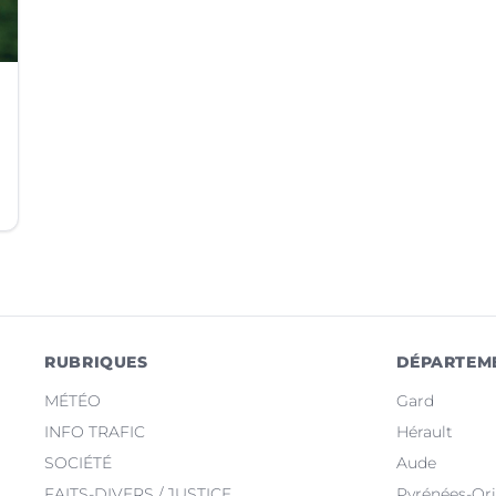
RUBRIQUES
DÉPARTEM
MÉTÉO
Gard
INFO TRAFIC
Hérault
SOCIÉTÉ
Aude
FAITS-DIVERS / JUSTICE
Pyrénées-Ori