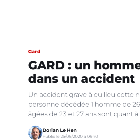
Gard
GARD : un homme
dans un accident
Un accident grave à eu lieu cette n
personne décédée 1 homme de 26 a
âgées de 23 et 27 ans sont quant à 
Dorian Le Hen
Publié le 25/09/2020 à 09h01