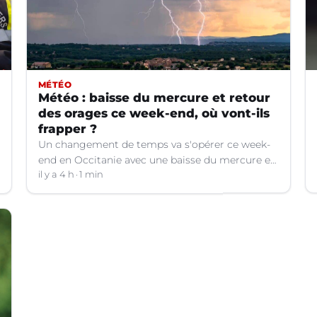
MÉTÉO
Météo : baisse du mercure et retour
des orages ce week-end, où vont-ils
frapper ?
Un changement de temps va s'opérer ce week-
end en Occitanie avec une baisse du mercure et
le retour d'orages dans certains départements.
il y a 4 h
1 min