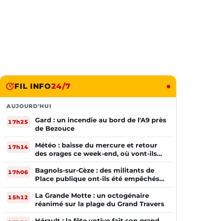
FIL INFO
24/7
AUJOURD'HUI
Gard : un incendie au bord de l'A9 près
17h25
de Bezouce
Météo : baisse du mercure et retour
17h14
des orages ce week-end, où vont-ils
frapper ?
Bagnols-sur-Cèze : des militants de
17h06
Place publique ont-ils été empêchés
de tracter par la mairie ?
La Grande Motte : un octogénaire
15h12
réanimé sur la plage du Grand Travers
Hérault : la fête votive fait son grand