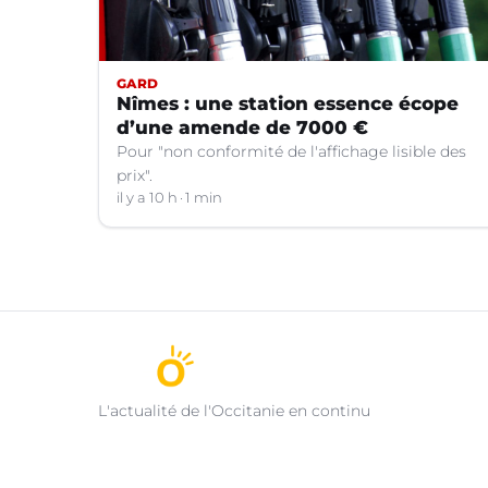
GARD
Nîmes : une station essence écope
d’une amende de 7000 €
Pour "non conformité de l'affichage lisible des
prix".
il y a 10 h
1 min
L'actualité de l'Occitanie en continu