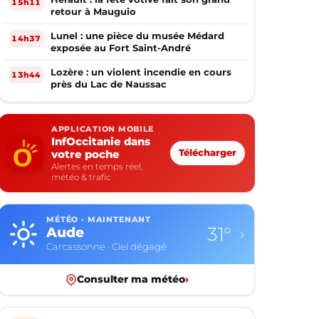
15h11
retour à Mauguio
Lunel : une pièce du musée Médard
14h37
exposée au Fort Saint-André
Lozère : un violent incendie en cours
13h44
près du Lac de Naussac
APPLICATION MOBILE
InfOccitanie dans
votre poche
Télécharger
Alertes en temps réel,
météo & trafic
MÉTÉO · MAINTENANT
31°
Aude
›
Carcassonne · Ciel dégagé
Consulter ma météo
›