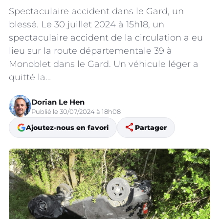
Spectaculaire accident dans le Gard, un
blessé. Le 30 juillet 2024 à 15h18, un
spectaculaire accident de la circulation a eu
lieu sur la route départementale 39 à
Monoblet dans le Gard. Un véhicule léger a
quitté la…
Dorian Le Hen
Publié le 30/07/2024 à 18h08
share
Ajoutez-nous en favori
Partager