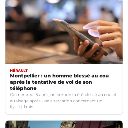
HÉRAULT
Montpellier : un homme blessé au cou
après la tentative de vol de son
téléphone
Ce mercredi 5 août, un homme a été blessé au cou et
au visage après une altercation concernant un
téléphone portable à Montpellier (Hérault).
il y a 1 j
1 min