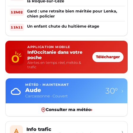
la Roque-sur-Cèze
Gard : une retraite bien méritée pour Lenka,
12h02
chien policier
Un enfant chute du huitième étage
11h11
APPLICATION MOBILE
InfOccitanie dans votre
poche
Télécharger
Alertes en temps réel, météo &
trafic
MÉTÉO · MAINTENANT
30°
Aude
›
Carcassonne · Couvert
Consulter ma météo
›
Info trafic
›