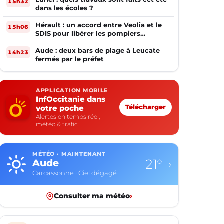
15h32
dans les écoles ?
Hérault : un accord entre Veolia et le
15h06
SDIS pour libérer les pompiers
volontaires
Aude : deux bars de plage à Leucate
14h23
fermés par le préfet
APPLICATION MOBILE
InfOccitanie dans
votre poche
Télécharger
Alertes en temps réel,
météo & trafic
MÉTÉO · MAINTENANT
15°
Aveyron
›
Rodez · Ciel dégagé
Consulter ma météo
›