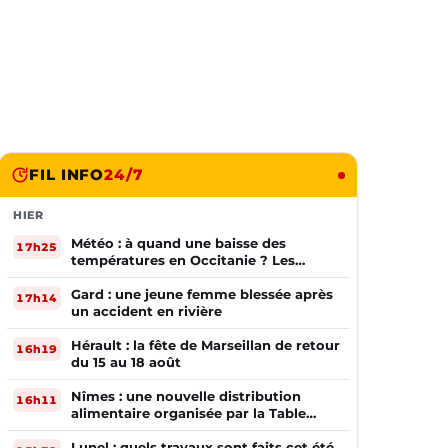
FIL INFO
24/7
HIER
Météo : à quand une baisse des
17h25
températures en Occitanie ? Les
prévisions
Gard : une jeune femme blessée après
17h14
un accident en rivière
Hérault : la fête de Marseillan de retour
16h19
du 15 au 18 août
Nîmes : une nouvelle distribution
16h11
alimentaire organisée par la Table
Ouverte
Lunel : quels travaux sont faits cet été