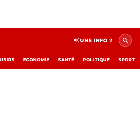
search
campaign
UNE INFO ?
OISIRS
ECONOMIE
SANTÉ
POLITIQUE
SPORT