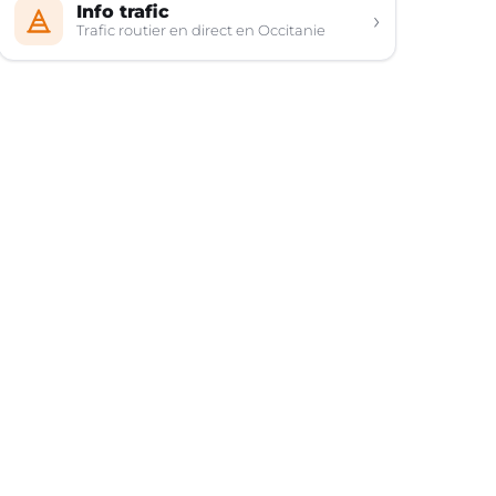
Info trafic
›
Trafic routier en direct en Occitanie