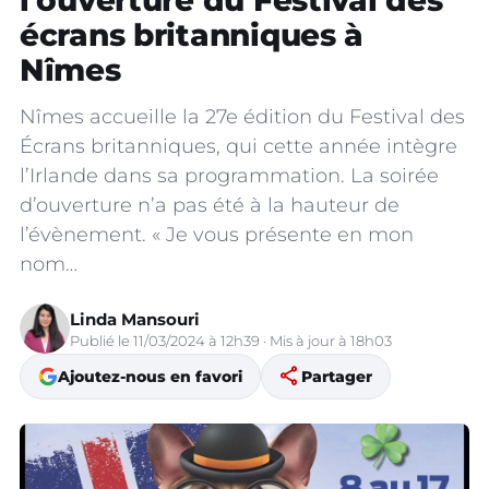
l’ouverture du Festival des
écrans britanniques à
Nîmes
Nîmes accueille la 27e édition du Festival des
Écrans britanniques, qui cette année intègre
l’Irlande dans sa programmation. La soirée
d’ouverture n’a pas été à la hauteur de
l’évènement. « Je vous présente en mon
nom…
Linda Mansouri
Publié le 11/03/2024 à 12h39 · Mis à jour à 18h03
share
Ajoutez-nous en favori
Partager