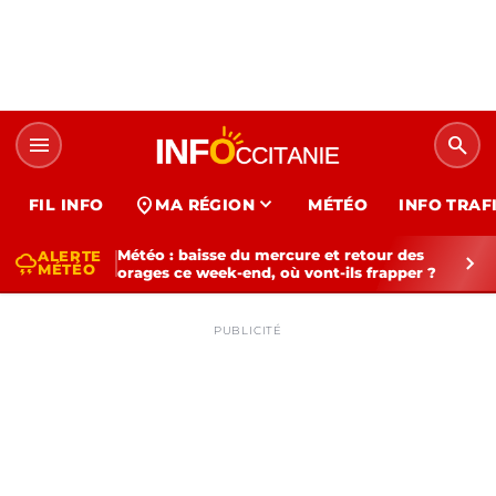
menu
search
expand_more
location_on
FIL INFO
MA RÉGION
MÉTÉO
INFO TRAF
Météo : baisse du mercure et retour des
ALERTE
thunderstorm
chevron_right
MÉTÉO
orages ce week-end, où vont-ils frapper ?
PUBLICITÉ