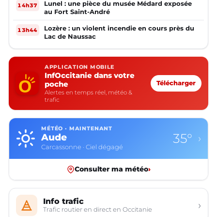
Lunel : une pièce du musée Médard exposée
14h37
au Fort Saint-André
Lozère : un violent incendie en cours près du
13h44
Lac de Naussac
APPLICATION MOBILE
InfOccitanie dans votre
poche
Télécharger
Alertes en temps réel, météo &
trafic
MÉTÉO · MAINTENANT
35°
Aude
›
Carcassonne · Ciel dégagé
Consulter ma météo
›
Info trafic
›
Trafic routier en direct en Occitanie