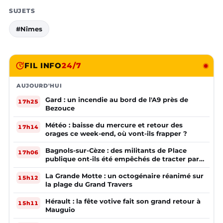
SUJETS
#Nîmes
FIL INFO
24/7
AUJOURD'HUI
Gard : un incendie au bord de l'A9 près de
17h25
Bezouce
Météo : baisse du mercure et retour des
17h14
orages ce week-end, où vont-ils frapper ?
Bagnols-sur-Cèze : des militants de Place
17h06
publique ont-ils été empêchés de tracter par
la mairie ?
La Grande Motte : un octogénaire réanimé sur
15h12
la plage du Grand Travers
Hérault : la fête votive fait son grand retour à
15h11
Mauguio