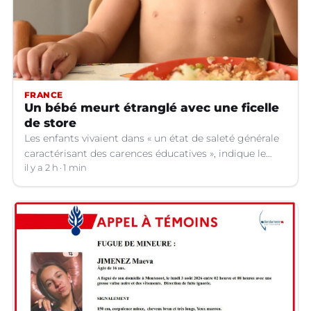
FRANCE
Un bébé meurt étranglé avec une ficelle
de store
Les enfants vivaient dans « un état de saleté générale
caractérisant des carences éducatives », indique le
parquet.
il y a 2 h
1 min