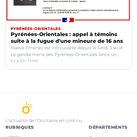
PYRÉNÉES-ORIENTALES
Pyrénées-Orientales : appel à témoins
suite à la fugue d'une mineure de 16 ans
Maeva Jimenez est introuvable depuis le lundi 3 août.
La gendarmerie des Pyrénées-Orientales lance un
appel à témoins.
il y a 3 h
1 min
L'actualité de l'Occitanie en continu
RUBRIQUES
DÉPARTEMENTS