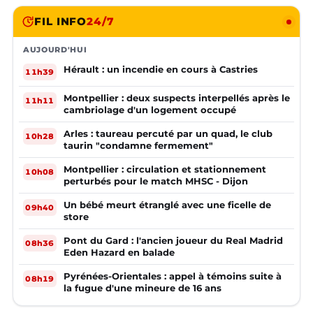
FIL INFO
24/7
AUJOURD'HUI
Hérault : un incendie en cours à Castries
11h39
Montpellier : deux suspects interpellés après le
11h11
cambriolage d'un logement occupé
Arles : taureau percuté par un quad, le club
10h28
taurin "condamne fermement"
Montpellier : circulation et stationnement
10h08
perturbés pour le match MHSC - Dijon
Un bébé meurt étranglé avec une ficelle de
09h40
store
Pont du Gard : l'ancien joueur du Real Madrid
08h36
Eden Hazard en balade
Pyrénées-Orientales : appel à témoins suite à
08h19
la fugue d'une mineure de 16 ans