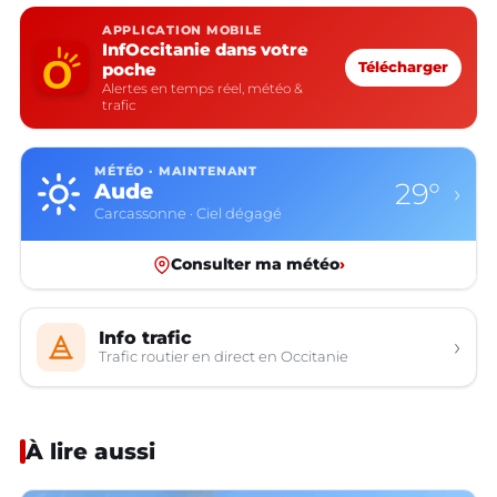
APPLICATION MOBILE
InfOccitanie dans votre
poche
Télécharger
Alertes en temps réel, météo &
trafic
MÉTÉO · MAINTENANT
29°
Aude
›
Carcassonne · Ciel dégagé
Consulter ma météo
›
Info trafic
›
Trafic routier en direct en Occitanie
À lire aussi