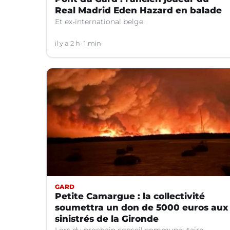
Real Madrid Eden Hazard en balade
Et ex-international belge.
il y a 2 h
1 min
GARD
Petite Camargue : la collectivité
soumettra un don de 5000 euros aux
sinistrés de la Gironde
Lors du prochain conseil communautaire.