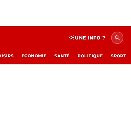
search
campaign
UNE INFO ?
OISIRS
ECONOMIE
SANTÉ
POLITIQUE
SPORT