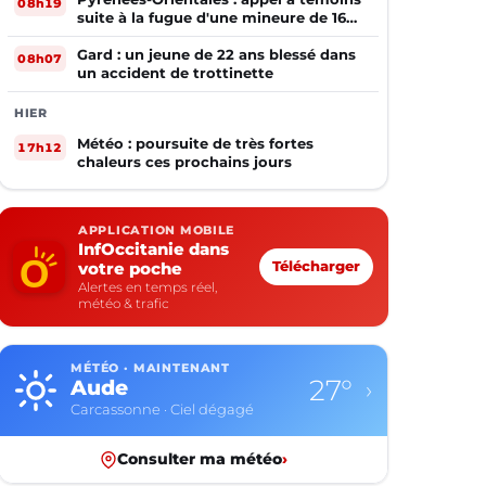
08h19
suite à la fugue d'une mineure de 16
ans
Gard : un jeune de 22 ans blessé dans
08h07
un accident de trottinette
HIER
Météo : poursuite de très fortes
17h12
chaleurs ces prochains jours
APPLICATION MOBILE
InfOccitanie dans
votre poche
Télécharger
Alertes en temps réel,
météo & trafic
MÉTÉO · MAINTENANT
27°
Aude
›
Carcassonne · Ciel dégagé
Consulter ma météo
›