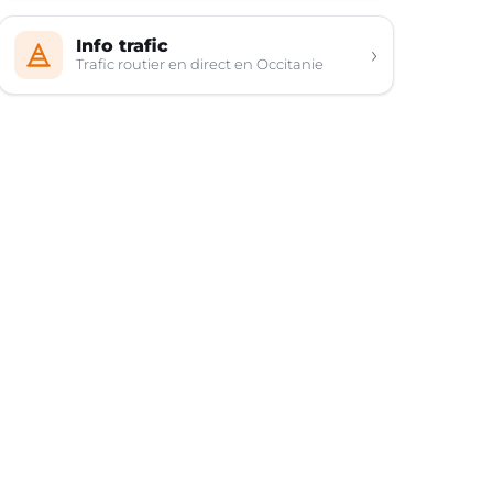
Info trafic
›
Trafic routier en direct en Occitanie