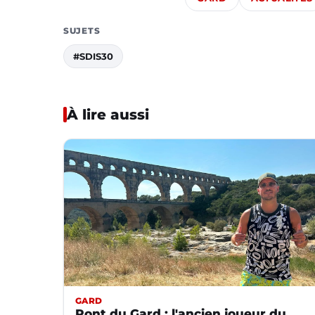
SUJETS
#SDIS30
À lire aussi
GARD
Pont du Gard : l'ancien joueur du