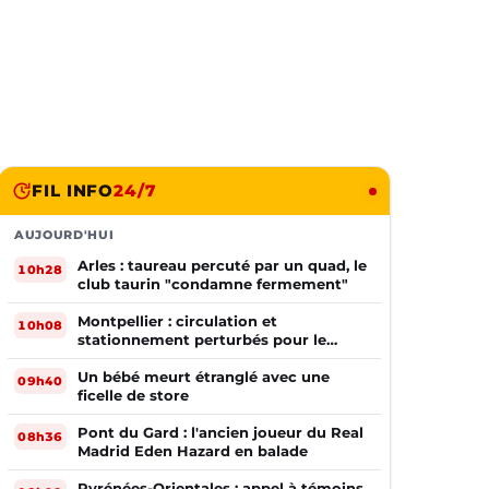
FIL INFO
24/7
AUJOURD'HUI
Arles : taureau percuté par un quad, le
10h28
club taurin "condamne fermement"
Montpellier : circulation et
10h08
stationnement perturbés pour le
match MHSC - Dijon
Un bébé meurt étranglé avec une
09h40
ficelle de store
Pont du Gard : l'ancien joueur du Real
08h36
Madrid Eden Hazard en balade
Pyrénées-Orientales : appel à témoins