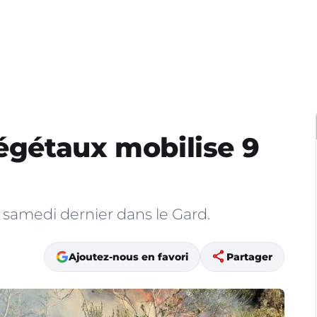
végétaux mobilise 9
s
é samedi dernier dans le Gard.
share
Ajoutez-nous en favori
Partager