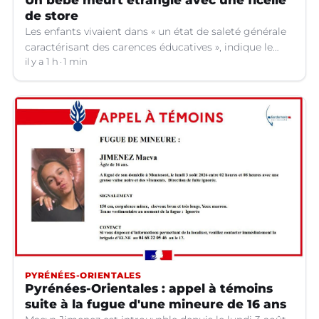
Un bébé meurt étranglé avec une ficelle
de store
Les enfants vivaient dans « un état de saleté générale
caractérisant des carences éducatives », indique le
parquet.
il y a 1 h
1 min
PYRÉNÉES-ORIENTALES
Pyrénées-Orientales : appel à témoins
suite à la fugue d'une mineure de 16 ans