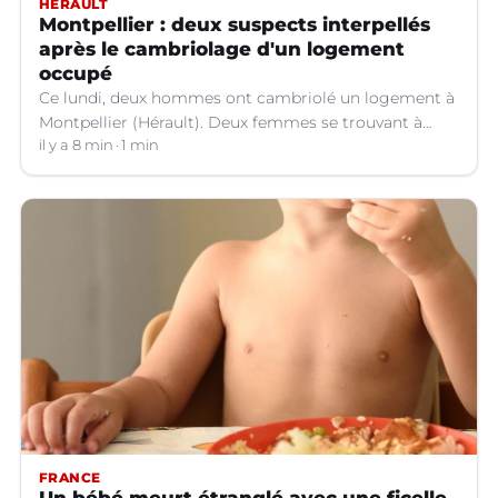
HÉRAULT
Montpellier : deux suspects interpellés
après le cambriolage d'un logement
occupé
Ce lundi, deux hommes ont cambriolé un logement à
Montpellier (Hérault). Deux femmes se trouvant à
l'intérieur au moment des faits ont communiqué le
il y a 8 min
1 min
signalement des suspects, finalement interpellés.
FRANCE