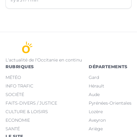
circulation impliquant le conducteur d'une trottinette
il y a 3 h
1 min
qui souffre d'un traumatisme crânien.
L'actualité de l'Occitanie en continu
RUBRIQUES
DÉPARTEMENTS
MÉTÉO
Gard
INFO TRAFIC
Hérault
SOCIÉTÉ
Aude
FAITS-DIVERS / JUSTICE
Pyrénées-Orientales
CULTURE & LOISIRS
Lozère
ECONOMIE
Aveyron
SANTÉ
Ariège
LE SITE