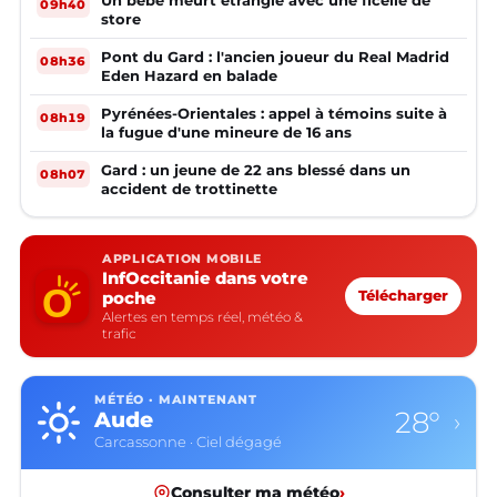
Un bébé meurt étranglé avec une ficelle de
09h40
store
Pont du Gard : l'ancien joueur du Real Madrid
08h36
Eden Hazard en balade
Pyrénées-Orientales : appel à témoins suite à
08h19
la fugue d'une mineure de 16 ans
Gard : un jeune de 22 ans blessé dans un
08h07
accident de trottinette
APPLICATION MOBILE
InfOccitanie dans votre
poche
Télécharger
Alertes en temps réel, météo &
trafic
MÉTÉO · MAINTENANT
28°
Aude
›
Carcassonne · Ciel dégagé
Consulter ma météo
›