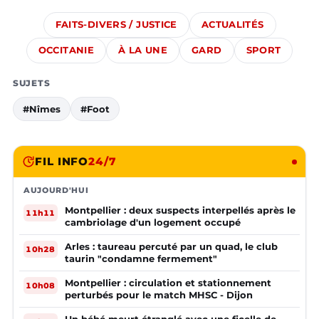
FAITS-DIVERS / JUSTICE
ACTUALITÉS
OCCITANIE
À LA UNE
GARD
SPORT
SUJETS
#Nîmes
#Foot
FIL INFO
24/7
AUJOURD'HUI
Montpellier : deux suspects interpellés après le
11h11
cambriolage d'un logement occupé
Arles : taureau percuté par un quad, le club
10h28
taurin "condamne fermement"
Montpellier : circulation et stationnement
10h08
perturbés pour le match MHSC - Dijon