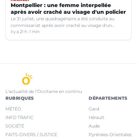
Montpellier : une femme interpellée
après avoir craché au visage d'un policier
Le 31 juillet, une quadragénaire a été conduite au
commissariat après avoir craché au visage d'un
policier. Son procès a été renvoyé au 12 octobre
il y a 21 h
1 min
prochain. Dans l'attente, elle a été placée en détention
provisoire.
L'actualité de l'Occitanie en continu
RUBRIQUES
DÉPARTEMENTS
MÉTÉO
Gard
INFO TRAFIC
Hérault
SOCIÉTÉ
Aude
FAITS-DIVERS / JUSTICE
Pyrénées-Orientales