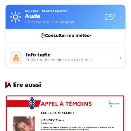
MÉTÉO · MAINTENANT
25°
Aude
›
Carcassonne · Ciel dégagé
Consulter ma météo
›
Info trafic
›
Trafic routier en direct en Occitanie
À lire aussi