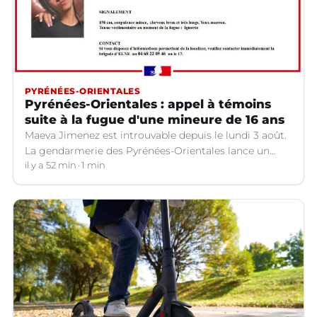
PYRÉNÉES-ORIENTALES
Pyrénées-Orientales : appel à témoins
suite à la fugue d'une mineure de 16 ans
Maeva Jimenez est introuvable depuis le lundi 3 août.
La gendarmerie des Pyrénées-Orientales lance un
appel à témoins.
il y a 52 min
1 min