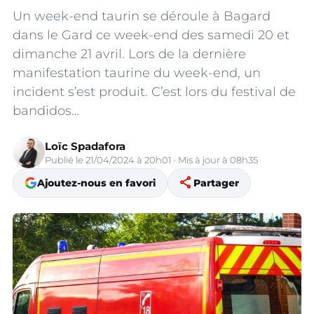
Un week-end taurin se déroule à Bagard
dans le Gard ce week-end des samedi 20 et
dimanche 21 avril. Lors de la dernière
manifestation taurine du week-end, un
incident s’est produit. C’est lors du festival de
bandidos…
Loïc Spadafora
Publié le 21/04/2024 à 20h01 · Mis à jour à 08h35
share
Ajoutez-nous en favori
Partager