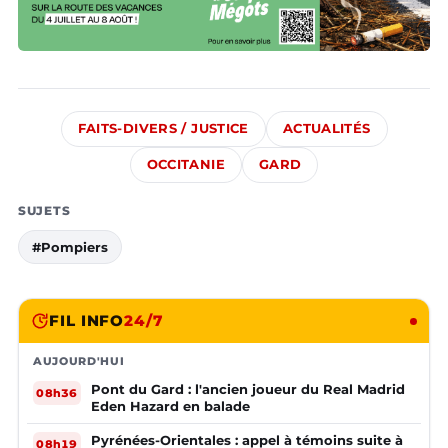
FAITS-DIVERS / JUSTICE
ACTUALITÉS
OCCITANIE
GARD
SUJETS
#Pompiers
FIL INFO
24/7
AUJOURD'HUI
Pont du Gard : l'ancien joueur du Real Madrid
08h36
Eden Hazard en balade
Pyrénées-Orientales : appel à témoins suite à
08h19