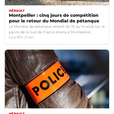
HÉRAULT
Montpellier : cinq jours de compétition
pour le retour du Mondial de pétanque
Le Mondial de pétanque revient du 10 au 14 août sur le
parvis de la Sud de France Arena à Montpellier
(Hérault).
il y a 19 h
2 min
HÉRAULT