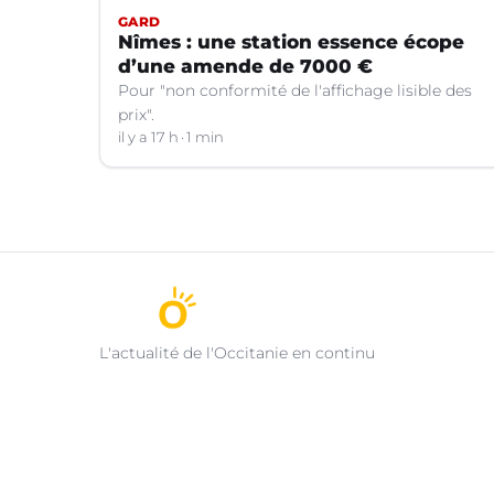
GARD
Nîmes : une station essence écope
d’une amende de 7000 €
Pour "non conformité de l'affichage lisible des
prix".
il y a 17 h
1 min
L'actualité de l'Occitanie en continu