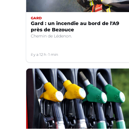
GARD
Gard : un incendie au bord de l'A9
près de Bezouce
Chemin de Lédenon.
il y a 12 h
1 min