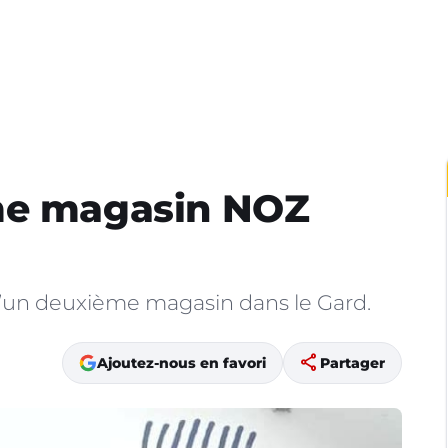
me magasin NOZ
d’un deuxième magasin dans le Gard.
share
Ajoutez-nous en favori
Partager