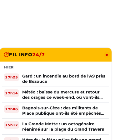
FIL INFO
24/7
HIER
Gard : un incendie au bord de l'A9 près
17h25
de Bezouce
Météo : baisse du mercure et retour
17h14
des orages ce week-end, où vont-ils
frapper ?
Bagnols-sur-Cèze : des militants de
17h06
Place publique ont-ils été empêchés
de tracter par la mairie ?
La Grande Motte : un octogénaire
15h12
réanimé sur la plage du Grand Travers
Hérault : la fête votive fait son grand