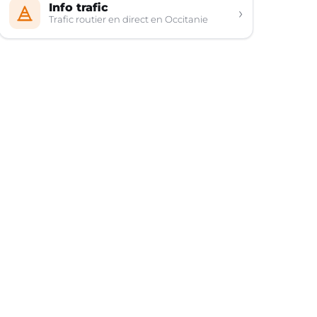
Info trafic
›
Trafic routier en direct en Occitanie