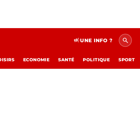
search
campaign
UNE INFO ?
OISIRS
ECONOMIE
SANTÉ
POLITIQUE
SPORT