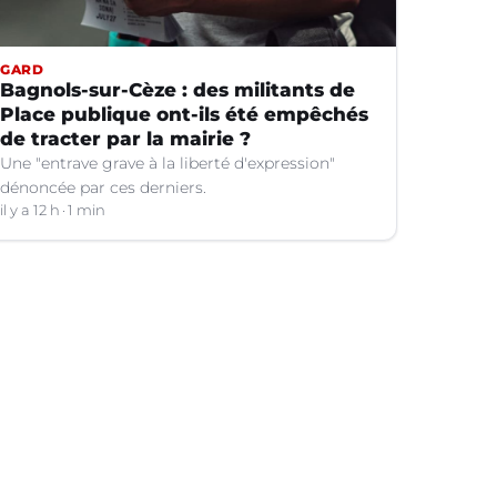
GARD
Bagnols-sur-Cèze : des militants de
Place publique ont-ils été empêchés
de tracter par la mairie ?
Une "entrave grave à la liberté d'expression"
dénoncée par ces derniers.
il y a 12 h
1 min