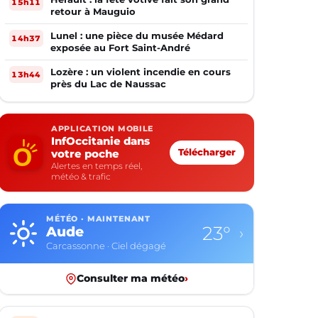
15h11
retour à Mauguio
Lunel : une pièce du musée Médard
14h37
exposée au Fort Saint-André
Lozère : un violent incendie en cours
13h44
près du Lac de Naussac
APPLICATION MOBILE
InfOccitanie dans
votre poche
Télécharger
Alertes en temps réel,
météo & trafic
MÉTÉO · MAINTENANT
23°
Aude
›
Carcassonne · Ciel dégagé
Consulter ma météo
›