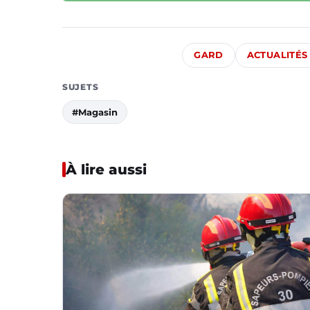
GARD
ACTUALITÉS
SUJETS
#Magasin
À lire aussi