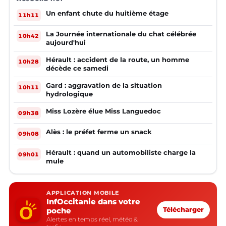
Un enfant chute du huitième étage
11h11
La Journée internationale du chat célébrée
10h42
aujourd'hui
Hérault : accident de la route, un homme
10h28
décède ce samedi
Gard : aggravation de la situation
10h11
hydrologique
Miss Lozère élue Miss Languedoc
09h38
Alès : le préfet ferme un snack
09h08
Hérault : quand un automobiliste charge la
09h01
mule
APPLICATION MOBILE
InfOccitanie dans votre
poche
Télécharger
Alertes en temps réel, météo &