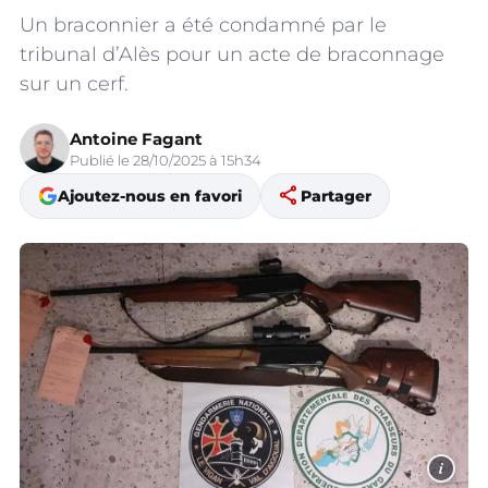
Un braconnier a été condamné par le
tribunal d’Alès pour un acte de braconnage
sur un cerf.
Antoine Fagant
Publié le 28/10/2025 à 15h34
share
Ajoutez-nous en favori
Partager
i