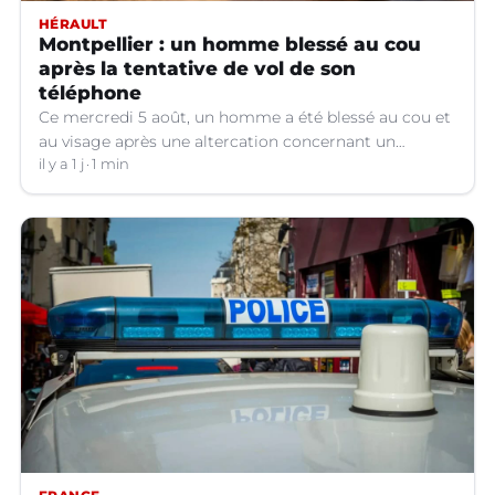
HÉRAULT
Montpellier : un homme blessé au cou
après la tentative de vol de son
téléphone
Ce mercredi 5 août, un homme a été blessé au cou et
au visage après une altercation concernant un
téléphone portable à Montpellier (Hérault).
il y a 1 j
1 min