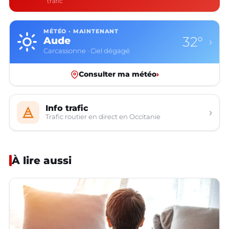
trafic
MÉTÉO · MAINTENANT
32°
Aude
›
Carcassonne · Ciel dégagé
Consulter ma météo
›
Info trafic
›
Trafic routier en direct en Occitanie
À lire aussi