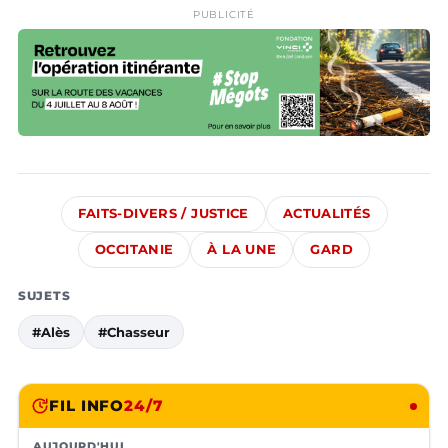
PUBLICITÉ
FAITS-DIVERS / JUSTICE
ACTUALITÉS
OCCITANIE
À LA UNE
GARD
SUJETS
#Alès
#Chasseur
FIL INFO
24/7
AUJOURD'HUI