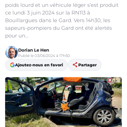
poids lourd et un véhicule léger s’est produit
ce lundi 3 juin 2024 sur la RN113 à
Bouillargues dans le Gard. Vers 14h30, les
sapeurs-pompiers du Gard ont été alertés
pour un…
Dorian Le Hen
Publié le 03/06/2024 à 17h50
share
Ajoutez-nous en favori
Partager