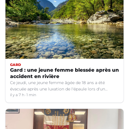
GARD
Gard : une jeune femme blessée après un
accident en rivière
Ce jeudi, une jeune femme âgée de 18 ans a été
évacuée après une luxation de l'épaule lors d'un
plongeon dans une rivière à Saint-André-de-
il y a 7 h
1 min
Valborgne (Gard).