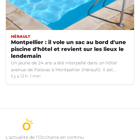
HÉRAULT
Montpellier : il vole un sac au bord d'une
piscine d'hôtel et revient sur les lieux le
lendemain
Un jeune de 24 ans a été interpellé dans un hôtel
avenue de Palavas à Montpellier (Hérault). Il est
suspecté d'avoir volé le sac d'une cliente.
il y a 12 h
1 min
L'actualité de l'Occitanie en continu