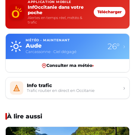
APPLICATION MOBILE
InfOccitanie dans votre
poche
Télécharger
Alertes en temps réel, météo &
trafic
MÉTÉO · MAINTENANT
26°
Aude
›
Carcassonne · Ciel dégagé
Consulter ma météo
›
Info trafic
›
Trafic routier en direct en Occitanie
À lire aussi