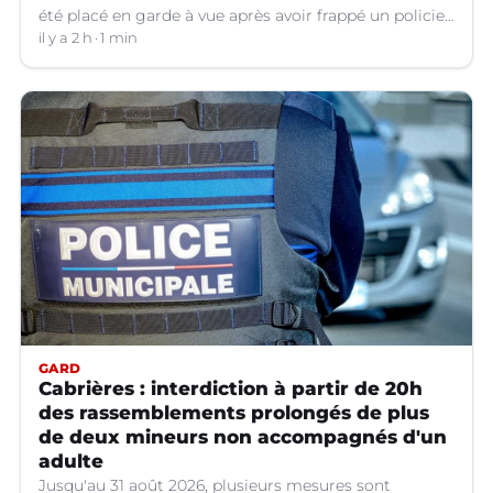
été placé en garde à vue après avoir frappé un policier
hors service à Nîmes (Gard).
il y a 2 h
1 min
GARD
Cabrières : interdiction à partir de 20h
des rassemblements prolongés de plus
de deux mineurs non accompagnés d'un
adulte
Jusqu'au 31 août 2026, plusieurs mesures sont