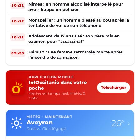
Nîmes : un homme alcoolisé interpellé pour
10h31
avoir frappé un policier
Montpellier : un homme blessé au cou après la
10h12
tentative de vol de son téléphone
Adolescent de 17 ans tué : son père mis en
10h11
examen pour "assassinat"
Hérault : une femme retrouvée morte après
09h56
l'incendie de sa maison
APPLICATION MOBILE
InfOccitanie dans votre
poche
Télécharger
Alertes en temps réel, météo &
trafic
MÉTÉO · MAINTENANT
26°
Aveyron
›
Rodez · Ciel dégagé