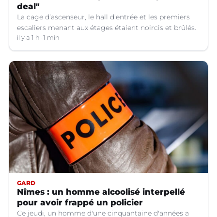
deal"
La cage d’ascenseur, le hall d’entrée et les premiers
escaliers menant aux étages étaient noircis et brûlés.
il y a 1 h
1 min
GARD
Nîmes : un homme alcoolisé interpellé
pour avoir frappé un policier
Ce jeudi, un homme d'une cinquantaine d'années a