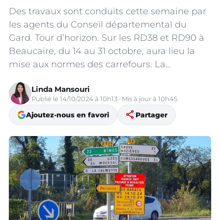
Des travaux sont conduits cette semaine par
les agents du Conseil départemental du
Gard. Tour d’horizon. Sur les RD38 et RD90 à
Beaucaire, du 14 au 31 octobre, aura lieu la
mise aux normes des carrefours. La…
Linda Mansouri
Publié le 14/10/2024 à 10h13 · Mis à jour à 10h45
share
Ajoutez-nous en favori
Partager