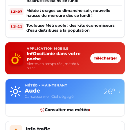
Balaruc-les-Bains ce lundi
Météo : orages ce dimanche soir, nouvelle
12h07
hausse du mercure dès ce lundi !
Toulouse Métropole : des kits économiseurs
11h11
d'eau distribués à la population
APPLICATION MOBILE
InfOccitanie dans votre
poche
Télécharger
Alertes en temps réel, météo &
trafic
MÉTÉO · MAINTENANT
26°
Aude
›
Carcassonne · Ciel dégagé
Consulter ma météo
›
Info trafic