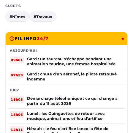
SUJETS
#Nîmes
#Travaux
FIL INFO
24/7
AUJOURD'HUI
Gard : un taureau s'échappe pendant une
09h01
animation taurine, une femme hospitalisée
Gard : chute d'un aéronef, le pilote retrouvé
07h59
indemne
HIER
Démarchage téléphonique : ce qui change à
18h05
partir du 11 août 2026
Lunel : les Guinguettes de retour avec
15h06
musique, animations et feu d'artifice
Hérault : le feu d'artifice lance la fête de
12h11