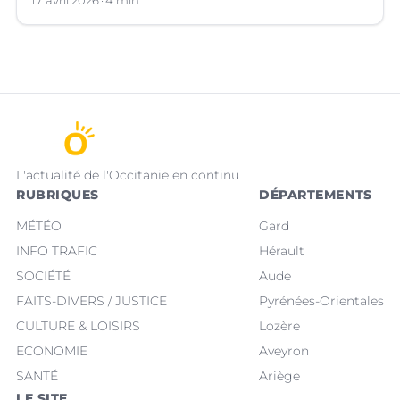
d’euros, qui a suscité de vifs débats.
17 avril 2026
4 min
L'actualité de l'Occitanie en continu
RUBRIQUES
DÉPARTEMENTS
MÉTÉO
Gard
INFO TRAFIC
Hérault
SOCIÉTÉ
Aude
FAITS-DIVERS / JUSTICE
Pyrénées-Orientales
CULTURE & LOISIRS
Lozère
ECONOMIE
Aveyron
SANTÉ
Ariège
LE SITE