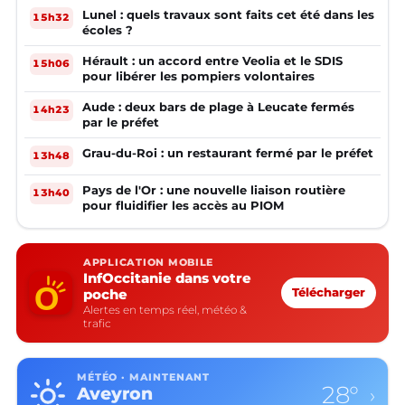
Lunel : quels travaux sont faits cet été dans les
15h32
écoles ?
Hérault : un accord entre Veolia et le SDIS
15h06
pour libérer les pompiers volontaires
Aude : deux bars de plage à Leucate fermés
14h23
par le préfet
Grau-du-Roi : un restaurant fermé par le préfet
13h48
Pays de l'Or : une nouvelle liaison routière
13h40
pour fluidifier les accès au PIOM
APPLICATION MOBILE
InfOccitanie dans votre
poche
Télécharger
Alertes en temps réel, météo &
trafic
MÉTÉO · MAINTENANT
28°
Aveyron
›