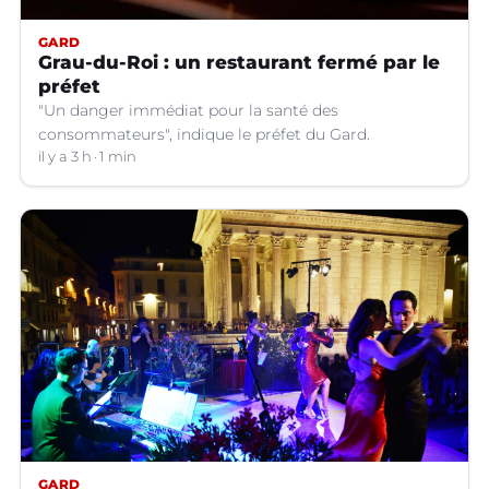
GARD
Grau-du-Roi : un restaurant fermé par le
préfet
"Un danger immédiat pour la santé des
consommateurs", indique le préfet du Gard.
il y a 3 h
1 min
GARD