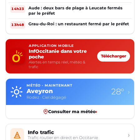
Aude : deux bars de plage à Leucate fermés
14h23
par le préfet
Grau-du-Roi : un restaurant fermé par le préfet
13h48
APPLICATION MOBILE
InfOccitanie dans votre
poche
Télécharger
Alertes en temps réel, météo &
trafic
MÉTÉO · MAINTENANT
28°
Aveyron
›
Rodez · Ciel dégagé
Consulter ma météo
›
Info trafic
›
Trafic routier en direct en Occitanie