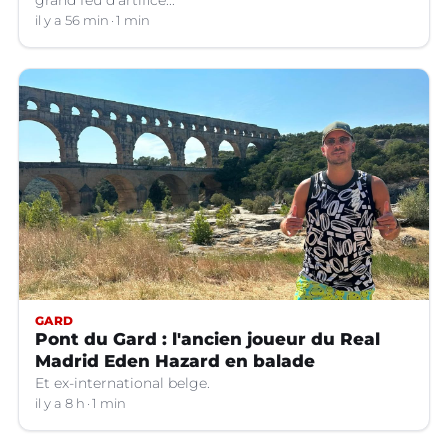
grand feu d’artifice...
il y a 56 min
1 min
GARD
Pont du Gard : l'ancien joueur du Real
Madrid Eden Hazard en balade
Et ex-international belge.
il y a 8 h
1 min