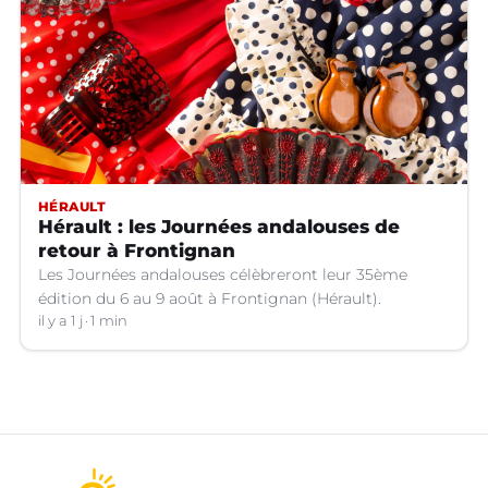
HÉRAULT
Hérault : les Journées andalouses de
retour à Frontignan
Les Journées andalouses célèbreront leur 35ème
édition du 6 au 9 août à Frontignan (Hérault).
il y a 1 j
1 min