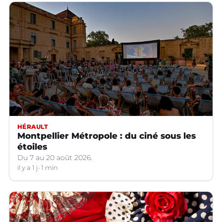
HÉRAULT
Montpellier Métropole : du ciné sous les
étoiles
Du 7 au 20 août 2026.
il y a 1 j
1 min