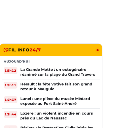
FIL INFO
24/7
AUJOURD'HUI
La Grande Motte : un octogénaire
15h12
réanimé sur la plage du Grand Travers
Hérault : la fête votive fait son grand
15h11
retour à Mauguio
Lunel : une pièce du musée Médard
14h37
exposée au Fort Saint-André
Lozère : un violent incendie en cours
13h44
près du Lac de Naussac
Béziers : la Protection Civile initie les