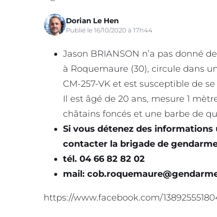
Dorian Le Hen
Publié le 16/10/2020 à 17h44
Jason BRIANSON n’a pas donné de no
à Roquemaure (30), circule dans u
CM-257-VK et est susceptible de se
Il est âgé de 20 ans, mesure 1 mètre
châtains foncés et une barbe de qu
Si vous détenez des informations
contacter la brigade de gendarm
tél. 04 66 82 82 02
mail:
cob.roquemaure@gendarmerie
https://www.facebook.com/13892555180