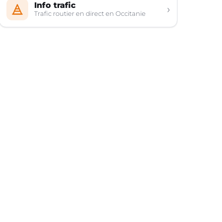
Info trafic
›
Trafic routier en direct en Occitanie