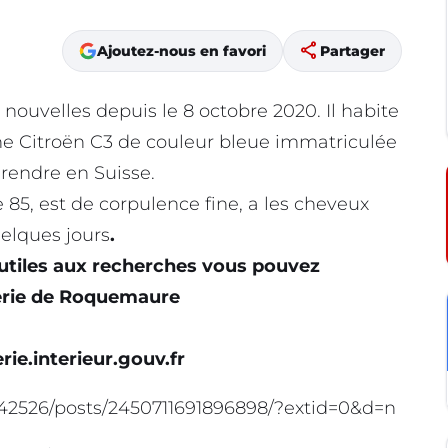
share
Ajoutez-nous en favori
Partager
uvelles depuis le 8 octobre 2020. Il habite
ne Citroën C3 de couleur bleue immatriculée
 rendre en Suisse.
 85, est de corpulence fine, a les cheveux
elques jours
.
 utiles aux recherches vous pouvez
erie de Roquemaure
.interieur.gouv.fr
42526/posts/2450711691896898/?extid=0&d=n