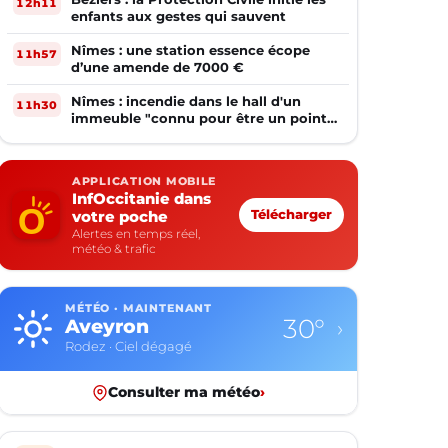
12h11
enfants aux gestes qui sauvent
Nîmes : une station essence écope
11h57
d’une amende de 7000 €
Nîmes : incendie dans le hall d'un
11h30
immeuble "connu pour être un point
de deal"
APPLICATION MOBILE
InfOccitanie dans
votre poche
Télécharger
Alertes en temps réel,
météo & trafic
MÉTÉO · MAINTENANT
30°
Aveyron
›
Rodez · Ciel dégagé
Consulter ma météo
›