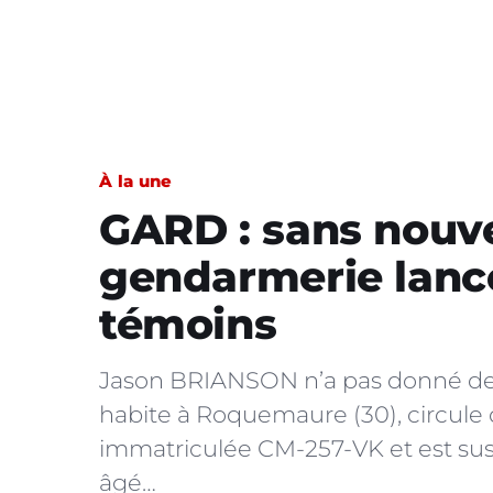
À la une
GARD : sans nouve
gendarmerie lanc
témoins
Jason BRIANSON n’a pas donné de n
habite à Roquemaure (30), circule
immatriculée CM-257-VK et est susc
âgé…