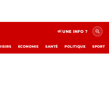
search
campaign
UNE INFO ?
OISIRS
ECONOMIE
SANTÉ
POLITIQUE
SPORT