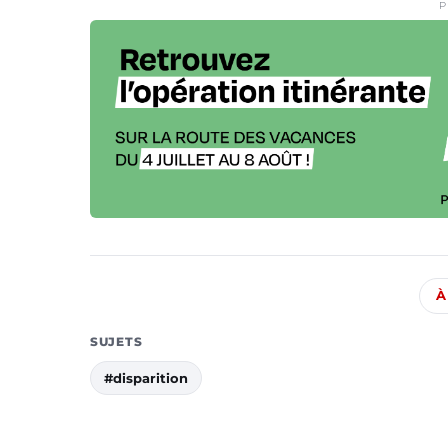
P
À
SUJETS
#disparition