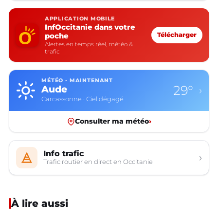
APPLICATION MOBILE
InfOccitanie dans votre
poche
Télécharger
Alertes en temps réel, météo &
trafic
MÉTÉO · MAINTENANT
29°
Aude
›
Carcassonne · Ciel dégagé
Consulter ma météo
›
Info trafic
›
Trafic routier en direct en Occitanie
À lire aussi