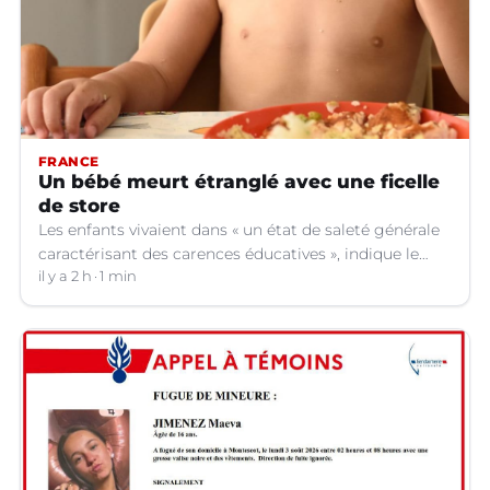
FRANCE
Un bébé meurt étranglé avec une ficelle
de store
Les enfants vivaient dans « un état de saleté générale
caractérisant des carences éducatives », indique le
parquet.
il y a 2 h
1 min