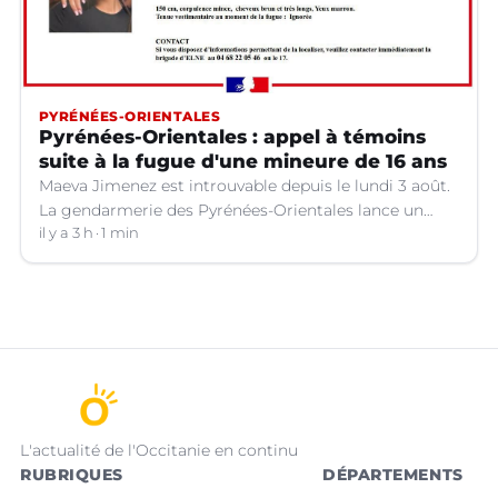
PYRÉNÉES-ORIENTALES
Pyrénées-Orientales : appel à témoins
suite à la fugue d'une mineure de 16 ans
Maeva Jimenez est introuvable depuis le lundi 3 août.
La gendarmerie des Pyrénées-Orientales lance un
appel à témoins.
il y a 3 h
1 min
L'actualité de l'Occitanie en continu
RUBRIQUES
DÉPARTEMENTS