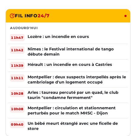
FIL INFO
24/7
AUJOURD'HUI
Lozère : un incendie en cours
11h47
Nîmes : le Festival international de tango
11h42
débute demain
Hérault : un incendie en cours à Castries
11h39
Montpellier : deux suspects interpellés après le
11h11
cambriolage d'un logement occupé
Arles : taureau percuté par un quad, le club
10h28
taurin "condamne fermement"
Montpellier : circulation et stationnement
10h08
perturbés pour le match MHSC - Dijon
Un bébé meurt étranglé avec une ficelle de
09h40
store